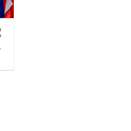
Მ
Ს
ი