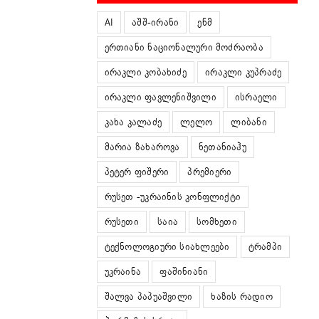
AI
აშშ-ირანი
ენმ
ერთიანი ნაციონალური მოძრაობა
ირაკლი კობახიძე
ირაკლი კუპრაძე
ირაკლი ფავლენიშვილი
ისრაელი
კახა კალაძე
ლელო
ლიბანი
მარია ზახაროვა
ნეთანიაჰუ
პეტერ ფიშერი
პრემიერი
რუსეთ -უკრაინის კონფლიქტი
რუსეთი
საია
სომხეთი
ტექნოლოგიური სიახლეები
ტრამპი
უკრაინა
ფაშინიანი
შალვა პაპუაშვილი
ხაზის რადიო