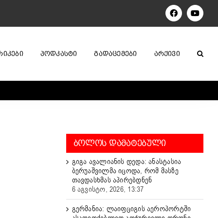
Facebook
YouTu
ᲠᲘᲙᲔᲑᲘ
ᲞᲝᲓᲙᲐᲡᲢᲘ
ᲒᲐᲓᲐᲪᲔᲛᲔᲑᲘ
ᲐᲠᲥᲘᲕᲘ
ᲑᲝᲚᲝᲡ ᲓᲐᲛᲐᲢᲔᲑᲣᲚᲘ
გიგა ავალიანის დედა: ანასტასია
ბერუაშვილმა იცოდა, რომ მასზე
თავდასხმას აპირებდნენ
6 აგვისტო, 2026, 13:37
გერმანია: ლაიფციგის აეროპორტში