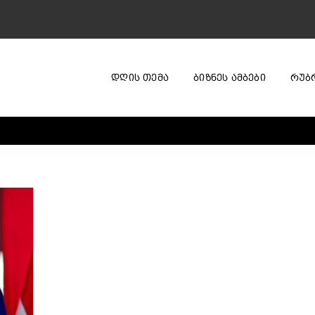
ᲓᲦᲘᲡ ᲗᲔᲛᲐ
ᲑᲘᲖᲜᲔᲡ ᲐᲛᲑᲔᲑᲘ
ᲠᲣᲑ