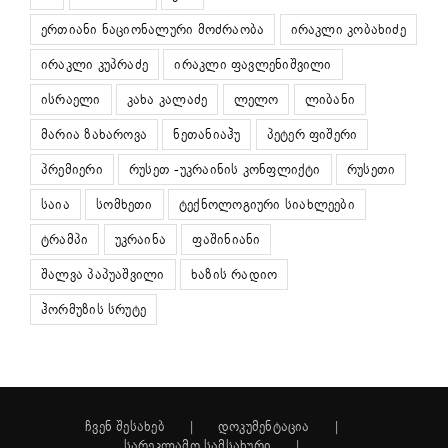
ერთიანი ნაციონალური მოძრაობა
ირაკლი კობახიძე
ირაკლი კუპრაძე
ირაკლი ფავლენიშვილი
ისრაელი
კახა კალაძე
ლელო
ლიბანი
მარია ზახაროვა
ნეთანიაჰუ
პეტერ ფიშერი
პრემიერი
რუსეთ -უკრაინის კონფლიქტი
რუსეთი
საია
სომხეთი
ტექნოლოგიური სიახლეები
ტრამპი
უკრაინა
ფაშინიანი
შალვა პაპუაშვილი
ხაზის რადიო
ჰორმუზის სრუტე
ჩვენ შესახებ
დოკუმენტაცია
სარეკლამო სამსახური