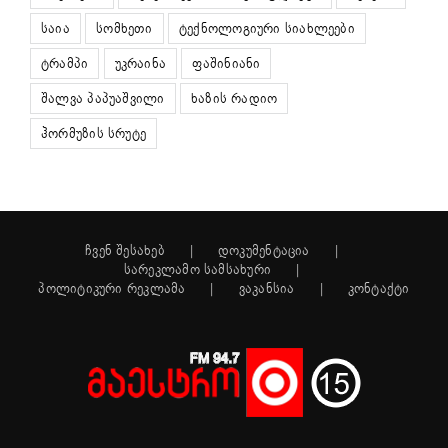
საია
სომხეთი
ტექნოლოგიური სიახლეები
ტრამპი
უკრაინა
ფაშინიანი
შალვა პაპუაშვილი
ხაზის რადიო
ჰორმუზის სრუტე
ჩვენ შესახებ
დოკუმენტაცია
სარეკლამო სამსახური
პოლიტიკური რეკლამა
ვაკანსია
კონტაქტი