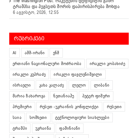
The Washington Post: რაკეტების დეფიციტის გამო
ტრამპსა და ჰეგსეთს შორის დაპირისპირება მოხდა
6 აგვისტო, 2026, 12:55
ᲠᲣᲑᲠᲘᲙᲔᲑᲘ
AI
აშშ-ირანი
ენმ
ერთიანი ნაციონალური მოძრაობა
ირაკლი კობახიძე
ირაკლი კუპრაძე
ირაკლი ფავლენიშვილი
ისრაელი
კახა კალაძე
ლელო
ლიბანი
მარია ზახაროვა
ნეთანიაჰუ
პეტერ ფიშერი
პრემიერი
რუსეთ -უკრაინის კონფლიქტი
რუსეთი
საია
სომხეთი
ტექნოლოგიური სიახლეები
ტრამპი
უკრაინა
ფაშინიანი