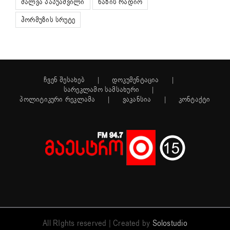
შალვა პაპუაშვილი
ხაზის რადიო
ჰორმუზის სრუტე
ჩვენ შესახებ
დოკუმენტაცია
სარეკლამო სამსახური
პოლიტიკური რეკლამა
ვაკანსია
კონტაქტი
All RIghts reserved | Created by
Solostudio