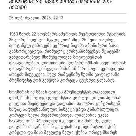
ᲞᲝᲚᲘᲢᲘᲙᲣᲠᲘ ᲛᲙᲕᲚᲔᲚᲝᲑᲘᲡ ᲘᲡᲢᲝᲠᲘᲐ: ᲯᲝᲜ
ᲙᲔᲜᲔᲓᲘ
25 თებერვალი, 2025, 22:13
1963 წლის 22 ნოემბერს ამერიკის შეერთებული შტატების
35-ე პრეზიდენტის მკვლელობამდე 25 წუთით ადრე,
ბრიტანულ გამოცემა კემბრიჯ ნიუსში ანონიმური ზარი
განხორციელდა, რომელიც კორესპონდენტს შტატებში
განვითარებულ მნიშვნელოვან მოვლენებთან
დაკავშირებით, ლონდონში მდებარე აშშ-ის საელჩოსთან
დაკავშირებას ურჩევდა. მაშინ ამ ზარისთვის ყურადღება
არავის მიუქცევია. სულ რამდენიმე წუთში კი დალასში,
პრეზიდენტ ჯონ კენედის კორტეჟს ცეცხლი გაუხსნეს.
ნოემბრის იმ მზიან დილას პრეზიდენტის თავახდილ
ლიმუზინს მოტოციკლეტისტთა კორტეჟი დილი-პლაზას
გავლით მიუძღვებოდა დალასის სავაჭრო ცენტრისკენ,
სადაც სადღესასწაულო ბანკეტი უნდა გამართულიყო.
კორტეჟი ნელა მიემართებოდა. ლიმუზინის უკანა
სავარძელზე პრეზიდენტი კენედი და მისი მეუღლე
ჟაკლინი ისხდნენ, წინ კი ტეხასის გუბერნატორი ჯონ
კონელი და მისი მეუღლე ნელი. ქუჩის ორივე მხარეს