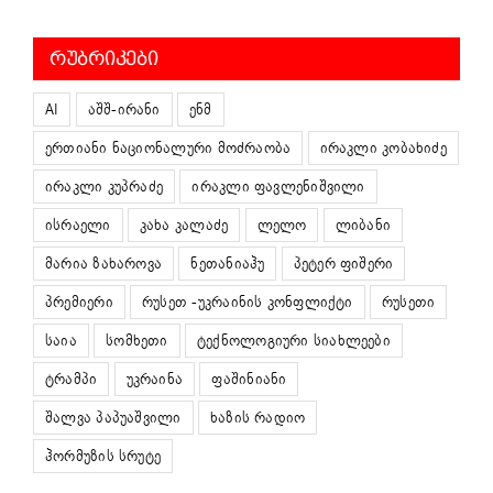
ᲠᲣᲑᲠᲘᲙᲔᲑᲘ
AI
აშშ-ირანი
ენმ
ერთიანი ნაციონალური მოძრაობა
ირაკლი კობახიძე
ირაკლი კუპრაძე
ირაკლი ფავლენიშვილი
ისრაელი
კახა კალაძე
ლელო
ლიბანი
მარია ზახაროვა
ნეთანიაჰუ
პეტერ ფიშერი
პრემიერი
რუსეთ -უკრაინის კონფლიქტი
რუსეთი
საია
სომხეთი
ტექნოლოგიური სიახლეები
ტრამპი
უკრაინა
ფაშინიანი
შალვა პაპუაშვილი
ხაზის რადიო
ჰორმუზის სრუტე