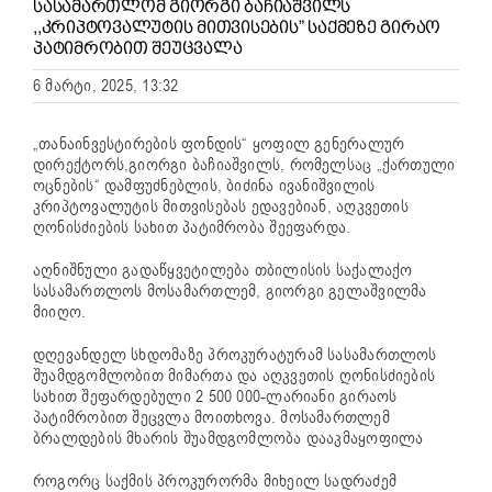
ᲡᲐᲡᲐᲛᲐᲠᲗᲚᲝᲛ ᲒᲘᲝᲠᲒᲘ ᲑᲐᲩᲘᲐᲨᲕᲘᲚᲡ
,,ᲙᲠᲘᲞᲢᲝᲕᲐᲚᲣᲢᲘᲡ ᲛᲘᲗᲕᲘᲡᲔᲑᲘᲡ” ᲡᲐᲥᲛᲔᲖᲔ ᲒᲘᲠᲐᲝ
ᲞᲐᲢᲘᲛᲠᲝᲑᲘᲗ ᲨᲔᲣᲪᲕᲐᲚᲐ
6 მარტი, 2025, 13:32
„თანაინვესტირების ფონდის“ ყოფილ გენერალურ
დირექტორს,გიორგი ბაჩიაშვილს, რომელსაც „ქართული
ოცნების“ დამფუძნებლის, ბიძინა ივანიშვილის
კრიპტოვალუტის მითვისებას ედავებიან, აღკვეთის
ღონისძიების სახით პატიმრობა შეეფარდა.
აღნიშნული გადაწყვეტილება თბილისის საქალაქო
სასამართლოს მოსამართლემ, გიორგი გელაშვილმა
მიიღო.
დღევანდელ სხდომაზე პროკურატურამ სასამართლოს
შუამდგომლობით მიმართა და აღკვეთის ღონისძიების
სახით შეფარდებული 2 500 000-ლარიანი გირაოს
პატიმრობით შეცვლა მოითხოვა. მოსამართლემ
ბრალდების მხარის შუამდგომლობა დააკმაყოფილა
როგორც საქმის პროკურორმა მიხეილ სადრაძემ