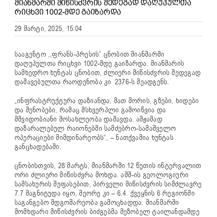
ᲛᲘᲐᲜᲛᲐᲠᲨᲘ ᲛᲘᲬᲘᲡᲫᲕᲠᲘᲡ ᲨᲔᲓᲔᲒᲐᲓ ᲓᲐᲦᲣᲞᲣᲚᲗᲐ
ᲠᲘᲪᲮᲕᲘ 1002-ᲛᲓᲔ ᲒᲐᲘᲖᲐᲠᲓᲐ
29 მარტი, 2025, 15:04
სააგენტო ,,ფრანს-პრესის” ცნობით მიანმარში
დაღუპულთა რიცხვი 1002-მდე გაიზარდა. მიანმარის
სამხედრო ხუნტას ცნობით, ძლიერი მიწისძვრის შედეგად
დაშავებულთა რაოდენობა კი 2376-ს შეადგენს.
„ინფრასტრუქტურა დაზიანდა, მათ შორის, გზები, ხიდები
და შენობები, რამაც მსხვერპლი გამოიწვია და
მშვიდობიანი მოსახლეობა დაშავდა. ამჟამად
დაზარალებულ რაიონებში სამძებრო-სამაშველო
ოპერაციები მიმდინარეობს“, – ნათქვამია ხუნტას
განცხადებაში.
ცნობისთვის, 28 მარტს, მიანმარში 12 წუთის ინტერვალით
ორი ძლიერი მიწისძვრა მოხდა. აშშ-ის გეოლოგიური
სამსახურის შეფასებით, პირველი მიწისძვრის სიმძლავრე
7.7 მაგნიტუდა იყო, მეორე კი – 6.4. ქვეყნის 6 რეგიონში
საგანგებო მდგომარეობა გამოცხადდა. მიანმარში
მომხდარი მიწისძვრის ბიძგებმა მეზობელ ტაილანდამდე