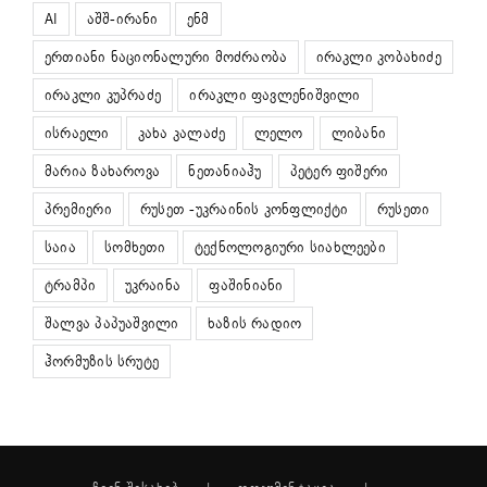
AI
აშშ-ირანი
ენმ
ერთიანი ნაციონალური მოძრაობა
ირაკლი კობახიძე
ირაკლი კუპრაძე
ირაკლი ფავლენიშვილი
ისრაელი
კახა კალაძე
ლელო
ლიბანი
მარია ზახაროვა
ნეთანიაჰუ
პეტერ ფიშერი
პრემიერი
რუსეთ -უკრაინის კონფლიქტი
რუსეთი
საია
სომხეთი
ტექნოლოგიური სიახლეები
ტრამპი
უკრაინა
ფაშინიანი
შალვა პაპუაშვილი
ხაზის რადიო
ჰორმუზის სრუტე