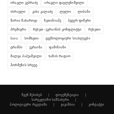
ირაკლი კუპრაძე
ირაკლი ფავლენიშვილი
ისრაელი
კახა კალაძე
ლელო
ლიბანი
მარია ზახაროვა
ნეთანიაჰუ
პეტერ ფიშერი
პრემიერი
რუსეთ -უკრაინის კონფლიქტი
რუსეთი
საია
სომხეთი
ტექნოლოგიური სიახლეები
ტრამპი
უკრაინა
ფაშინიანი
შალვა პაპუაშვილი
ხაზის რადიო
ჰორმუზის სრუტე
ჩვენ შესახებ
დოკუმენტაცია
სარეკლამო სამსახური
პოლიტიკური რეკლამა
ვაკანსია
კონტაქტი