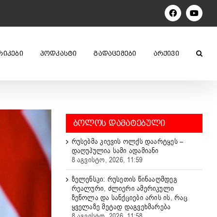
Facebook
YouTu
ᲠᲘᲙᲔᲑᲘ
ᲞᲝᲓᲙᲐᲡᲢᲘ
ᲒᲐᲓᲐᲪᲔᲛᲔᲑᲘ
ᲐᲠᲥᲘᲕᲘ
ᲑᲝᲚᲝᲡ ᲓᲐᲛᲐᲢᲔᲑᲣᲚᲘ
რუსებმა კიევის ოლქს დაარტყეს –
დაღუპულია სამი ადამიანი
8 აგვისტო, 2026, 11:59
ზელენსკი: რუსეთის წინააღმდეგ
რეალური, ძლიერი ამერიკული
ზეწოლა და სანქციები არის ის, რაც
ყველაზე მეტად დაგვეხმარება
8 აგვისტო, 2026, 11:58