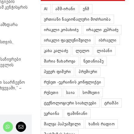
ოგიების
მ კენჭისყრის
AI
აშშ-ირანი
ენმ
ერთიანი ნაციონალური მოძრაობა
გამხდარა
ირაკლი კობახიძე
ირაკლი კუპრაძე
ირაკლი ფავლენიშვილი
ისრაელი
სთვის,
კახა კალაძე
ლელო
ლიბანი
 საჩივრები
მარია ზახაროვა
ნეთანიაჰუ
ჩევლის
პეტერ ფიშერი
პრემიერი
რუსეთ -უკრაინის კონფლიქტი
ი საარჩევნო
ვევაში,” –
რუსეთი
საია
სომხეთი
ტექნოლოგიური სიახლეები
ტრამპი
უკრაინა
ფაშინიანი
შალვა პაპუაშვილი
ხაზის რადიო
nkedIn
WhatsApp
Email