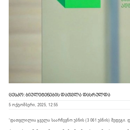
ᲪᲔᲡᲙᲝ: ᲑᲘᲣᲚᲔᲢᲔᲜᲔᲑᲘᲡ ᲓᲐᲗᲕᲚᲐ ᲓᲐᲡᲠᲣᲚᲓᲐ
5 ოქტომბერი, 2025, 12:55
“დათვლილია ყველა საარჩევნო უბნის (3 061 უბნის) შედეგი. 