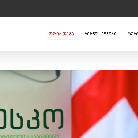
ᲓᲦᲘᲡ ᲗᲔᲛᲐ
ᲑᲘᲖᲜᲔᲡ ᲐᲛᲑᲔᲑᲘ
ᲠᲣᲑ