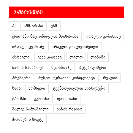
ᲠᲣᲑᲠᲘᲙᲔᲑᲘ
AI
აშშ-ირანი
ენმ
ერთიანი ნაციონალური მოძრაობა
ირაკლი კობახიძე
ირაკლი კუპრაძე
ირაკლი ფავლენიშვილი
ისრაელი
კახა კალაძე
ლელო
ლიბანი
მარია ზახაროვა
ნეთანიაჰუ
პეტერ ფიშერი
პრემიერი
რუსეთ -უკრაინის კონფლიქტი
რუსეთი
საია
სომხეთი
ტექნოლოგიური სიახლეები
ტრამპი
უკრაინა
ფაშინიანი
შალვა პაპუაშვილი
ხაზის რადიო
ჰორმუზის სრუტე