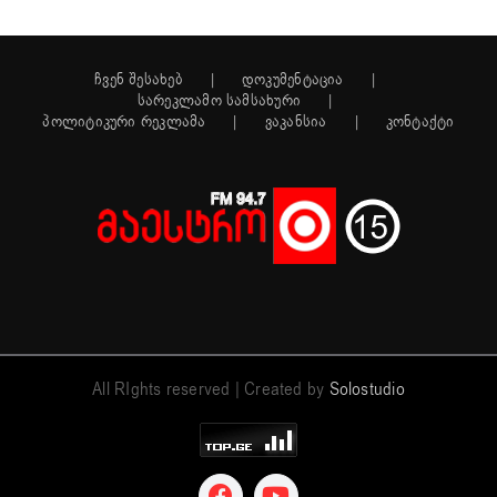
ჩვენ შესახებ
დოკუმენტაცია
სარეკლამო სამსახური
პოლიტიკური რეკლამა
ვაკანსია
კონტაქტი
All RIghts reserved | Created by
Solostudio