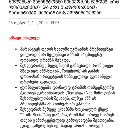
ᲖᲔᲚᲔᲜᲡᲙᲘ ᲕᲐᲨᲘᲜᲒᲢᲝᲜᲨᲘ ᲨᲔᲮᲕᲔᲓᲠᲘᲡ ᲨᲔᲛᲓᲔᲒ: ᲐᲠᲪ
”ᲢᲝᲛᲐᲰᲐᲕᲙᲔᲑᲘ” ᲓᲐ ᲐᲠᲪ ᲣᲡᲐᲤᲠᲗᲮᲝᲔᲑᲘᲡ
ᲒᲐᲠᲐᲜᲢᲘᲔᲑᲘ, ᲛᲐᲒᲠᲐᲛ ᲐᲠᲪ ᲣᲚᲢᲘᲛᲐᲢᲣᲛᲔᲑᲘ
18 ოქტომბერი, 2025, 14:03
ამბავი მოკლედ:
პარასკევს თეთრ სახლში უკრაინის პრეზიდენტი
ვოლოდიმირ ზელენსკი აშშ-ის პრეზიდენტ
დონალდ ტრამპს შეხვდა.
შეხვედრამდე ზელენსკიმ განაცხადა, რომ კიევი
მზად იყო აშშ-სთვის „Tomahawk“-ის ტიპის
ფრთოსანი რაკეტების სანაცვლოდ უკრაინული
დრონები გადაეცა.
ჟურნალისტებმა დონალდ ტრამპს რამდენჯერმე
ჰკითხეს უკრაინისთვის „Tomahawk“-ის მიწოდების
შესაძლებლობის შესახებ, თუმცა აშშ-ის
პრეზიდენტმა ამ კითხვას არ უპასუხა.
შეხვედრის შემდეგ ტრამპმა სოციალურ ქსელ
‘’Truth Social’’-ზე დაწერა, რომ მან ორივე მხარეს
თავის გამარჯვებულად გამოცხადება შესთავაზა.
„დაე, გაჩერდნენ იქ, სადაც არიან. ორივემ