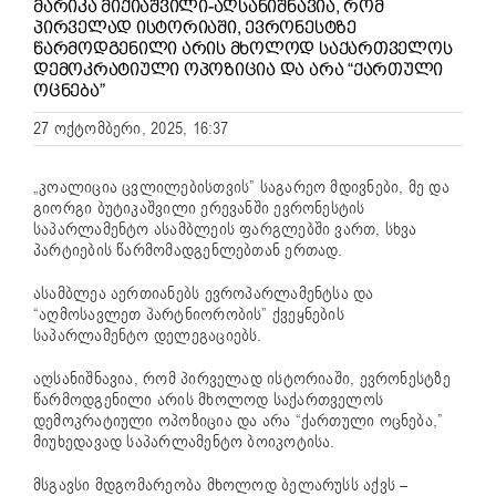
ᲛᲐᲠᲘᲙᲐ ᲛᲘᲥᲘᲐᲨᲕᲘᲚᲘ-ᲐᲦᲡᲐᲜᲘᲨᲜᲐᲕᲘᲐ, ᲠᲝᲛ
ᲞᲘᲠᲕᲔᲚᲐᲓ ᲘᲡᲢᲝᲠᲘᲐᲨᲘ, ᲔᲕᲠᲝᲜᲔᲡᲢᲖᲔ
ᲬᲐᲠᲛᲝᲓᲒᲔᲜᲘᲚᲘ ᲐᲠᲘᲡ ᲛᲮᲝᲚᲝᲓ ᲡᲐᲥᲐᲠᲗᲕᲔᲚᲝᲡ
ᲓᲔᲛᲝᲙᲠᲐᲢᲘᲣᲚᲘ ᲝᲞᲝᲖᲘᲪᲘᲐ ᲓᲐ ᲐᲠᲐ “ᲥᲐᲠᲗᲣᲚᲘ
ᲝᲪᲜᲔᲑᲐ”
27 ოქტომბერი, 2025, 16:37
„კოალიცია ცვლილებისთვის” საგარეო მდივნები, მე და
გიორგი ბუტიკაშვილი ერევანში ევრონესტის
საპარლამენტო ასამბლეის ფარგლებში ვართ, სხვა
პარტიების წარმომადგენლებთან ერთად.
ასამბლეა აერთიანებს ევროპარლამენტსა და
“აღმოსავლეთ პარტნიორობის” ქვეყნების
საპარლამენტო დელეგაციებს.
აღსანიშნავია, რომ პირველად ისტორიაში, ევრონესტზე
წარმოდგენილი არის მხოლოდ საქართველოს
დემოკრატიული ოპოზიცია და არა “ქართული ოცნება,”
მიუხედავად საპარლამენტო ბოიკოტისა.
მსგავსი მდგომარეობა მხოლოდ ბელარუსს აქვს –