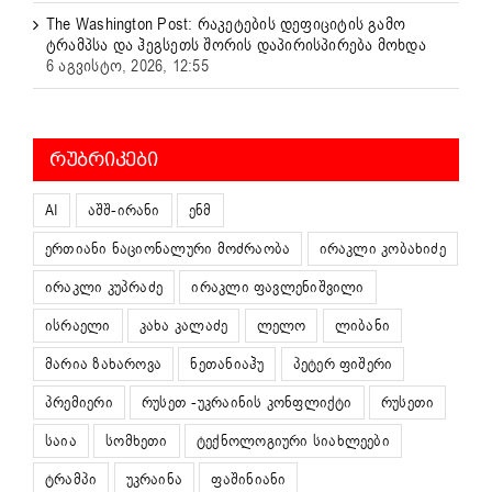
The Washington Post: რაკეტების დეფიციტის გამო
ტრამპსა და ჰეგსეთს შორის დაპირისპირება მოხდა
6 აგვისტო, 2026, 12:55
ᲠᲣᲑᲠᲘᲙᲔᲑᲘ
AI
აშშ-ირანი
ენმ
ერთიანი ნაციონალური მოძრაობა
ირაკლი კობახიძე
ირაკლი კუპრაძე
ირაკლი ფავლენიშვილი
ისრაელი
კახა კალაძე
ლელო
ლიბანი
მარია ზახაროვა
ნეთანიაჰუ
პეტერ ფიშერი
პრემიერი
რუსეთ -უკრაინის კონფლიქტი
რუსეთი
საია
სომხეთი
ტექნოლოგიური სიახლეები
ტრამპი
უკრაინა
ფაშინიანი