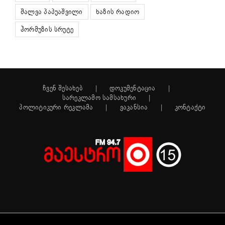
შალვა პაპუაშვილი
ხაზის რადიო
ჰორმუზის სრუტე
ჩვენ შესახებ
დოკუმენტაცია
სარეკლამო სამსახური
პოლიტიკური რეკლამა
ვაკანსია
კონტაქტი