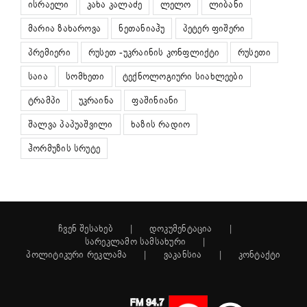
ისრაელი
კახა კალაძე
ლელო
ლიბანი
მარია ზახაროვა
ნეთანიაჰუ
პეტერ ფიშერი
პრემიერი
რუსეთ -უკრაინის კონფლიქტი
რუსეთი
საია
სომხეთი
ტექნოლოგიური სიახლეები
ტრამპი
უკრაინა
ფაშინიანი
შალვა პაპუაშვილი
ხაზის რადიო
ჰორმუზის სრუტე
ჩვენ შესახებ
დოკუმენტაცია
სარეკლამო სამსახური
პოლიტიკური რეკლამა
ვაკანსია
კონტაქტი