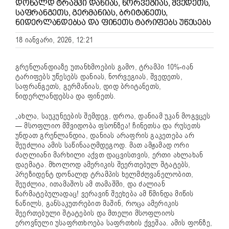
ᲓᲝᲜᲐᲚᲓ ᲢᲠᲐᲛᲞᲘ ᲓᲐᲜᲘᲐᲡ, ᲜᲝᲠᲕᲔᲒᲘᲐᲡ, ᲨᲕᲔᲓᲔᲗᲡ,
ᲡᲐᲤᲠᲐᲜᲒᲔᲗᲡ, ᲒᲔᲠᲛᲐᲜᲘᲐᲡ, ᲑᲠᲘᲢᲐᲜᲔᲗᲡ,
ᲜᲘᲓᲔᲠᲚᲐᲜᲓᲔᲑᲡᲐ ᲓᲐ ᲤᲘᲜᲔᲗᲡ ᲢᲐᲠᲘᲤᲔᲑᲡ ᲣᲬᲔᲡᲔᲑᲡ
18 იანვარი, 2026, 12:21
გრენლანდიაზე უთანხმოების გამო, ტრამპი 10%-იან
ტარიფებს უწესებს დანიას, ნორვეგიას, შვედეთს,
საფრანგეთს, გერმანიას, დიდ ბრიტანეთს,
ნიდერლანდებსა და ფინეთს.
„ახლა, საუკუნეების შემდეგ, დროა, დანიამ უკან მოგვცეს
— მსოფლიო მშვიდობა ფსონზეა! ჩინეთსა და რუსეთს
უნდათ გრენლანდია, დანიას არაფრის გაკეთება არ
შეუძლია ამის საწინააღმდეგოდ. მათ ამჟამად ორი
ძაღლიანი მარხილი აქვთ დაცვისთვის, ერთი ახლახან
დაემატა. მხოლოდ ამერიკის შეერთებულ შტატებს,
პრეზიდენტ დონალდ ტრამპის ხელმძღვანელობით,
შეუძლია, ითამაშოს ამ თამაშში, და ძალიან
წარმატებულადაც! ვერავინ შეეხება ამ წმინდა მიწის
ნაწილს, განსაკუთრებით მაშინ, როცა ამერიკის
შეერთებული შტატების და მთელი მსოფლიოს
ეროვნული უსაფრთხოება საფრთხის ქვეშაა. ამის ფონზე,