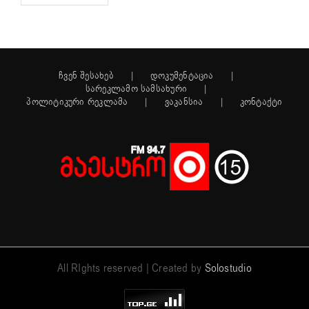
ჩვენ შესახებ
დოკუმენტაცია
სარეკლამო სამსახური
პოლიტიკური რეკლამა
ვაკანსია
კონტაქტი
All RIghts reserved | Created by
Solostudio