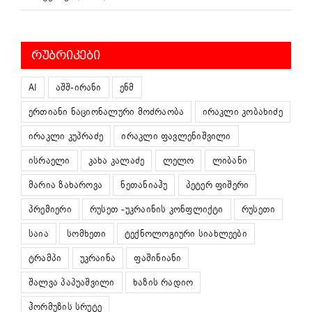
ᲠᲣᲑᲠᲘᲙᲔᲑᲘ
AI
აშშ-ირანი
ენმ
ერთიანი ნაციონალური მოძრაობა
ირაკლი კობახიძე
ირაკლი კუპრაძე
ირაკლი ფავლენიშვილი
ისრაელი
კახა კალაძე
ლელო
ლიბანი
მარია ზახაროვა
ნეთანიაჰუ
პეტერ ფიშერი
პრემიერი
რუსეთ -უკრაინის კონფლიქტი
რუსეთი
საია
სომხეთი
ტექნოლოგიური სიახლეები
ტრამპი
უკრაინა
ფაშინიანი
შალვა პაპუაშვილი
ხაზის რადიო
ჰორმუზის სრუტე