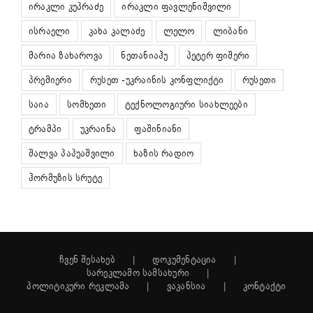
ირაკლი კუპრაძე
ირაკლი ფავლენიშვილი
ისრაელი
კახა კალაძე
ლელო
ლიბანი
მარია ზახაროვა
ნეთანიაჰუ
პეტერ ფიშერი
პრემიერი
რუსეთ -უკრაინის კონფლიქტი
რუსეთი
საია
სომხეთი
ტექნოლოგიური სიახლეები
ტრამპი
უკრაინა
ფაშინიანი
შალვა პაპუაშვილი
ხაზის რადიო
ჰორმუზის სრუტე
ჩვენ შესახებ
დოკუმენტაცია
სარეკლამო სამსახური
პოლიტიკური რეკლამა
ვაკანსია
კონტაქტი