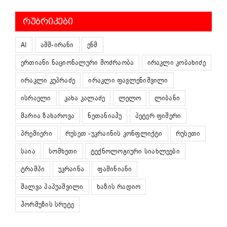
ᲠᲣᲑᲠᲘᲙᲔᲑᲘ
AI
აშშ-ირანი
ენმ
ერთიანი ნაციონალური მოძრაობა
ირაკლი კობახიძე
ირაკლი კუპრაძე
ირაკლი ფავლენიშვილი
ისრაელი
კახა კალაძე
ლელო
ლიბანი
მარია ზახაროვა
ნეთანიაჰუ
პეტერ ფიშერი
პრემიერი
რუსეთ -უკრაინის კონფლიქტი
რუსეთი
საია
სომხეთი
ტექნოლოგიური სიახლეები
ტრამპი
უკრაინა
ფაშინიანი
შალვა პაპუაშვილი
ხაზის რადიო
ჰორმუზის სრუტე