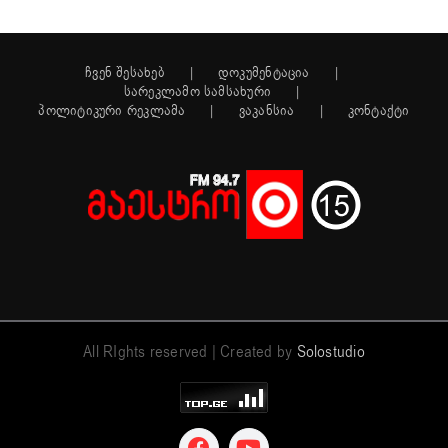
ჩვენ შესახებ
დოკუმენტაცია
სარეკლამო სამსახური
პოლიტიკური რეკლამა
ვაკანსია
კონტაქტი
All RIghts reserved | Created by
Solostudio