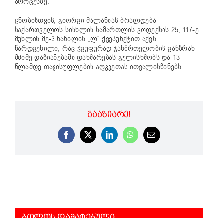
პროცესზე.
ცნობისთვის, გიორგი მალანიას ბრალდება
საქართველოს სისხლის სამართლის კოდექსის 25, 117-ე
მუხლის მე-3 ნაწილის „ლ“ ქვეპუნქტით აქვს
წარდგენილი, რაც ჯგუფურად ჯანმრთელობის განზრახ
მძიმე დაზიანებაში დახმარებას გულისხმობს და 13
წლამდე თავისუფლების აღკვეთას ითვალისწინებს.
ᲒᲐᲐᲖᲘᲐᲠᲔ!
Facebook
X
LinkedIn
WhatsApp
Email
ᲑᲝᲚᲝᲡ ᲓᲐᲛᲐᲢᲔᲑᲣᲚᲘ