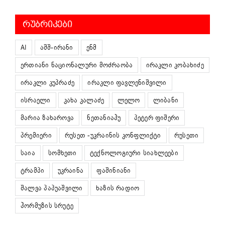
ᲠᲣᲑᲠᲘᲙᲔᲑᲘ
AI
აშშ-ირანი
ენმ
ერთიანი ნაციონალური მოძრაობა
ირაკლი კობახიძე
ირაკლი კუპრაძე
ირაკლი ფავლენიშვილი
ისრაელი
კახა კალაძე
ლელო
ლიბანი
მარია ზახაროვა
ნეთანიაჰუ
პეტერ ფიშერი
პრემიერი
რუსეთ -უკრაინის კონფლიქტი
რუსეთი
საია
სომხეთი
ტექნოლოგიური სიახლეები
ტრამპი
უკრაინა
ფაშინიანი
შალვა პაპუაშვილი
ხაზის რადიო
ჰორმუზის სრუტე