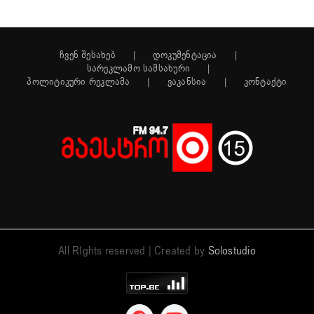
ჩვენ შესახებ
დოკუმენტაცია
სარეკლამო სამსახური
პოლიტიკური რეკლამა
ვაკანსია
კონტაქტი
All RIghts reserved | Created by
Solostudio