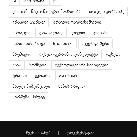
AI
აშშ-ირანი
ენმ
ერთიანი ნაციონალური მოძრაობა
ირაკლი კობახიძე
ირაკლი კუპრაძე
ირაკლი ფავლენიშვილი
ისრაელი
კახა კალაძე
ლელო
ლიბანი
მარია ზახაროვა
ნეთანიაჰუ
პეტერ ფიშერი
პრემიერი
რუსეთ -უკრაინის კონფლიქტი
რუსეთი
საია
სომხეთი
ტექნოლოგიური სიახლეები
ტრამპი
უკრაინა
ფაშინიანი
შალვა პაპუაშვილი
ხაზის რადიო
ჰორმუზის სრუტე
ჩვენ შესახებ
დოკუმენტაცია