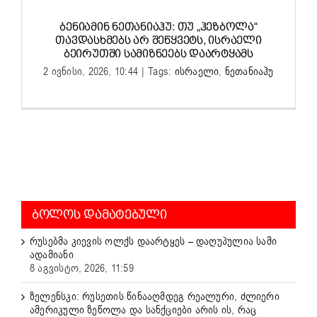
ᲑᲔᲜᲘᲐᲛᲘᲜ ᲜᲔᲗᲐᲜᲘᲐᲰᲣ: ᲗᲣ „ᲰᲔᲖᲑᲝᲚᲐ“
ᲗᲐᲕᲓᲐᲡᲮᲛᲔᲑᲡ ᲐᲠ ᲨᲔᲬᲧᲕᲔᲢᲡ, ᲘᲡᲠᲐᲔᲚᲘ
ᲑᲔᲘᲠᲣᲗᲨᲘ ᲡᲐᲛᲘᲖᲜᲔᲔᲑᲡ ᲓᲐᲐᲠᲢᲧᲐᲛᲡ
2 ივნისი, 2026, 10:44
|
Tags:
ისრაელი
,
ნეთანიაჰუ
ᲑᲝᲚᲝᲡ ᲓᲐᲛᲐᲢᲔᲑᲣᲚᲘ
რუსებმა კიევის ოლქს დაარტყეს – დაღუპულია სამი
ადამიანი
8 აგვისტო, 2026, 11:59
ზელენსკი: რუსეთის წინააღმდეგ რეალური, ძლიერი
ამერიკული ზეწოლა და სანქციები არის ის, რაც