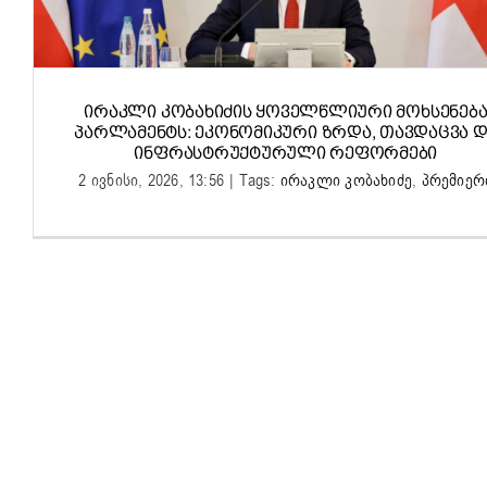
ᲘᲠᲐᲙᲚᲘ ᲙᲝᲑᲐᲮᲘᲫᲘᲡ ᲧᲝᲕᲔᲚᲬᲚᲘᲣᲠᲘ ᲛᲝᲮᲡᲔᲜᲔᲑ
ᲞᲐᲠᲚᲐᲛᲔᲜᲢᲡ: ᲔᲙᲝᲜᲝᲛᲘᲙᲣᲠᲘ ᲖᲠᲓᲐ, ᲗᲐᲕᲓᲐᲪᲕᲐ Დ
ᲘᲜᲤᲠᲐᲡᲢᲠᲣᲥᲢᲣᲠᲣᲚᲘ ᲠᲔᲤᲝᲠᲛᲔᲑᲘ
2 ივნისი, 2026, 13:56
|
Tags:
ირაკლი კობახიძე
,
პრემიერ