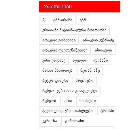
ᲠᲣᲑᲠᲘᲙᲔᲑᲘ
AI
აშშ-ირანი
ენმ
ერთიანი ნაციონალური მოძრაობა
ირაკლი კობახიძე
ირაკლი კუპრაძე
ირაკლი ფავლენიშვილი
ისრაელი
კახა კალაძე
ლელო
ლიბანი
მარია ზახაროვა
ნეთანიაჰუ
პეტერ ფიშერი
პრემიერი
რუსეთ -უკრაინის კონფლიქტი
რუსეთი
საია
სომხეთი
ტექნოლოგიური სიახლეები
ტრამპი
უკრაინა
ფაშინიანი