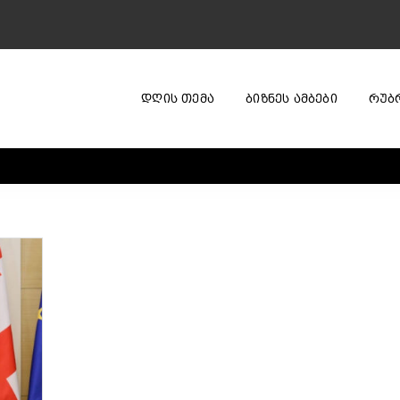
ᲓᲦᲘᲡ ᲗᲔᲛᲐ
ᲑᲘᲖᲜᲔᲡ ᲐᲛᲑᲔᲑᲘ
ᲠᲣᲑ