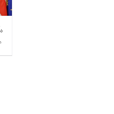
Ა
Ა
ი