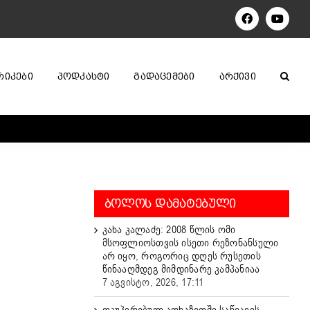
Facebook
YouTu
ᲠᲘᲙᲔᲑᲘ
ᲞᲝᲓᲙᲐᲡᲢᲘ
ᲒᲐᲓᲐᲪᲔᲛᲔᲑᲘ
ᲐᲠᲥᲘᲕᲘ
ᲑᲝᲚᲝᲡ ᲓᲐᲛᲐᲢᲔᲑᲣᲚᲘ
კახა კალაძე: 2008 წლის ომი
მსოფლიოსთვის ისეთი რეზონანსული
არ იყო, როგორიც დღეს რუსეთის
წინააღმდეგ მიმდინარე კამპანიაა
7 აგვისტო, 2026, 17:11