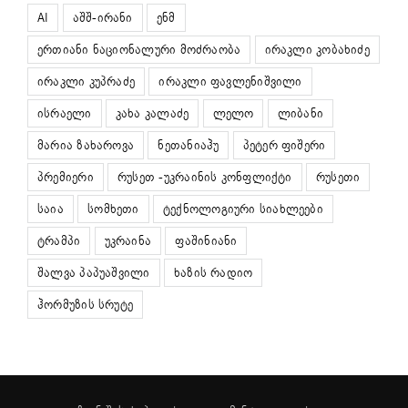
AI
აშშ-ირანი
ენმ
ერთიანი ნაციონალური მოძრაობა
ირაკლი კობახიძე
ირაკლი კუპრაძე
ირაკლი ფავლენიშვილი
ისრაელი
კახა კალაძე
ლელო
ლიბანი
მარია ზახაროვა
ნეთანიაჰუ
პეტერ ფიშერი
პრემიერი
რუსეთ -უკრაინის კონფლიქტი
რუსეთი
საია
სომხეთი
ტექნოლოგიური სიახლეები
ტრამპი
უკრაინა
ფაშინიანი
შალვა პაპუაშვილი
ხაზის რადიო
ჰორმუზის სრუტე