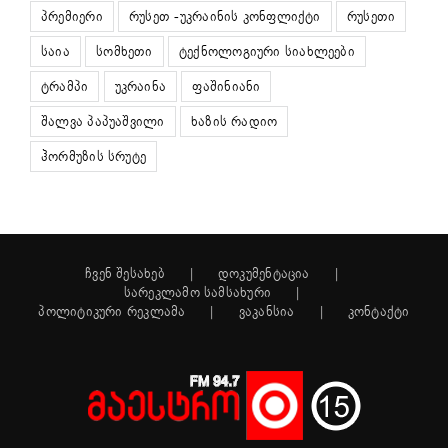
პრემიერი
რუსეთ -უკრაინის კონფლიქტი
რუსეთი
საია
სომხეთი
ტექნოლოგიური სიახლეები
ტრამპი
უკრაინა
ფაშინიანი
შალვა პაპუაშვილი
ხაზის რადიო
ჰორმუზის სრუტე
ჩვენ შესახებ
დოკუმენტაცია
სარეკლამო სამსახური
პოლიტიკური რეკლამა
ვაკანსია
კონტაქტი