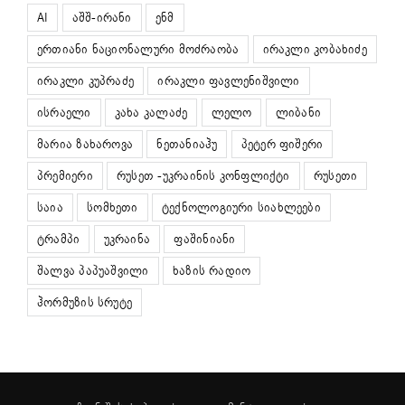
AI
აშშ-ირანი
ენმ
ერთიანი ნაციონალური მოძრაობა
ირაკლი კობახიძე
ირაკლი კუპრაძე
ირაკლი ფავლენიშვილი
ისრაელი
კახა კალაძე
ლელო
ლიბანი
მარია ზახაროვა
ნეთანიაჰუ
პეტერ ფიშერი
პრემიერი
რუსეთ -უკრაინის კონფლიქტი
რუსეთი
საია
სომხეთი
ტექნოლოგიური სიახლეები
ტრამპი
უკრაინა
ფაშინიანი
შალვა პაპუაშვილი
ხაზის რადიო
ჰორმუზის სრუტე