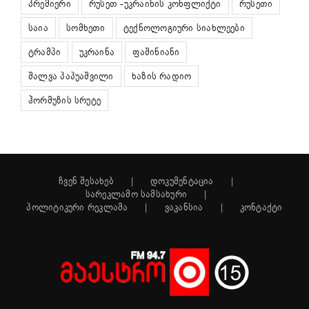
პრემიერი
რუსეთ -უკრაინის კონფლიქტი
რუსეთი
საია
სომხეთი
ტექნოლოგიური სიახლეები
ტრამპი
უკრაინა
ფაშინიანი
შალვა პაპუაშვილი
ხაზის რადიო
ჰორმუზის სრუტე
ჩვენ შესახებ
დოკუმენტაცია
სარეკლამო სამსახური
პოლიტიკური რეკლამა
ვაკანსია
კონტაქტი