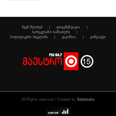
ჩვენ შესახებ
დოკუმენტაცია
სარეკლამო სამსახური
პოლიტიკური რეკლამა
ვაკანსია
კონტაქტი
All RIghts reserved | Created by
Solostudio