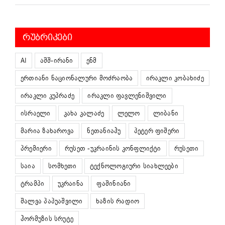
ᲠᲣᲑᲠᲘᲙᲔᲑᲘ
AI
აშშ-ირანი
ენმ
ერთიანი ნაციონალური მოძრაობა
ირაკლი კობახიძე
ირაკლი კუპრაძე
ირაკლი ფავლენიშვილი
ისრაელი
კახა კალაძე
ლელო
ლიბანი
მარია ზახაროვა
ნეთანიაჰუ
პეტერ ფიშერი
პრემიერი
რუსეთ -უკრაინის კონფლიქტი
რუსეთი
საია
სომხეთი
ტექნოლოგიური სიახლეები
ტრამპი
უკრაინა
ფაშინიანი
შალვა პაპუაშვილი
ხაზის რადიო
ჰორმუზის სრუტე