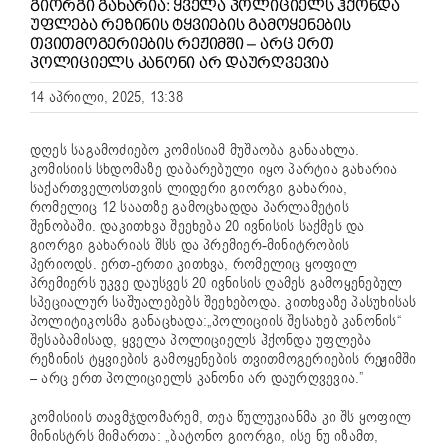
ᲒᲘᲝᲠᲒᲘ ᲒᲐᲮᲐᲠᲘᲐ: ᲧᲕᲔᲚᲐ ᲞᲝᲚᲘᲪᲘᲔᲚᲡ ᲰᲥᲝᲜᲓᲐ
ᲣᲤᲚᲔᲑᲐ ᲠᲔᲖᲘᲜᲘᲡ ᲢᲧᲕᲘᲔᲑᲘᲡ ᲒᲐᲛᲝᲧᲔᲜᲔᲑᲘᲡ
ᲗᲕᲘᲗᲛᲝᲒᲔᲠᲘᲔᲑᲘᲡ ᲠᲔᲟᲘᲛᲨᲘ – ᲐᲠᲪ ᲔᲠᲗ
ᲞᲝᲚᲘᲪᲘᲔᲚᲡ ᲙᲐᲜᲝᲜᲘ ᲐᲠ ᲓᲐᲣᲠᲦᲕᲔᲕᲘᲐ
14 აპრილი, 2025, 13:38
დღეს საგამოძიებო კომისიამ მუშაობა განაახლა.
კომისიის სხდომაზე დაბარებული იყო პარტია გახარია
საქართველოსთვის ლიდერი გიორგი გახარია,
რომელიც 12 საათზე გამოცხადდა პარლამეტის
შენობაში. დაკითხვა შეეხება 20 ივნისის საქმეს და
გიორგი გახარიას შსს და პრემიერ-მინიტრობის
პერიოდს. ერთ-ერთი კითხვა, რომელიც ყოფილ
პრემიერს უკვე დაუსვეს 20 ივნისის ღამეს გამოყენებულ
სპეციალურ საშუალებებს შეეხებოდა. კითხვაზე პასუხისას
პოლიტიკოსმა განაცხადა:„პოლიციის შესახებ კანონის“
შესაბამისად, ყველა პოლიციელს ჰქონდა უფლება
რეზინის ტყვიების გამოყენების თვითმოგერიების რეჟიმში
– არც ერთ პოლიციელს კანონი არ დაურღვევია.”
კომისიის თავმჯდომარემ, თეა წულუკიანმა კი შს ყოფილ
მინისტრს მიმართა: „ბატონო გიორგი, ისე ნუ იზამთ,