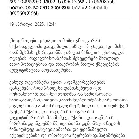
ᲯᲝ ᲣᲘᲚᲡᲝᲜᲘ ᲔᲣᲗᲝ-Ს ᲒᲔᲜᲔᲠᲐᲚᲣᲠ ᲛᲓᲘᲕᲐᲜᲡ
ᲡᲐᲥᲐᲠᲗᲕᲔᲚᲝᲨᲘ ᲕᲘᲖᲘᲢᲘᲡ ᲒᲐᲓᲐᲓᲔᲑᲘᲡᲙᲔᲜ
ᲛᲝᲣᲬᲝᲓᲔᲑᲡ
19 აპრილი, 2025, 12:41
„მოგიწოდებთ გადადოთ მომდევნო კვირას
საქართველოში დაგეგმილი ვიზიტი. მიუხედავად იმისა,
რომ მესმის, ეს რეგიონში ვიზიტის ნაწილია. „ქართული
ოცნების“ მაღალჩინოსნებთან შეხვედრები მხოლოდ
მათი პოზიციებისა და მთავრობის ბოლო ქმედებების
ლეგიტიმაციას მოემსახურება.
გასულ ოქტომბერს ეუთო-ს დამკვირვებლების
დასკვნები, რომ პროცესი დაზიანებული იყო
ფუნდამენტურ თავისუფლებებსა და სამოქალაქო
საზოგადოებაზე ბოლო კანონმდებლობების უარყოფითი
გავლენითა და ამომრჩევლებზე ზეწოლით, კითხვის ქვეშ
აყენებს “ქართული ოცნების” მთავრობის
ლეგიტიმურობას. მას შემდეგ “ქართული ოცნების”
წარმომადგენლებმა მშვიდობიანი დემონსტრანტების
წინააღმდეგ სასტიკი კამპანია და უდანაშაულო
აქტივისტებისა და ოპოზიციის წევრების დაპატიმრებები