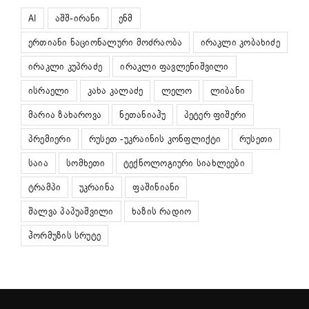
AI
აშშ-ირანი
ენმ
ერთიანი ნაციონალური მოძრაობა
ირაკლი კობახიძე
ირაკლი კუპრაძე
ირაკლი ფავლენიშვილი
ისრაელი
კახა კალაძე
ლელო
ლიბანი
მარია ზახაროვა
ნეთანიაჰუ
პეტერ ფიშერი
პრემიერი
რუსეთ -უკრაინის კონფლიქტი
რუსეთი
საია
სომხეთი
ტექნოლოგიური სიახლეები
ტრამპი
უკრაინა
ფაშინიანი
შალვა პაპუაშვილი
ხაზის რადიო
ჰორმუზის სრუტე