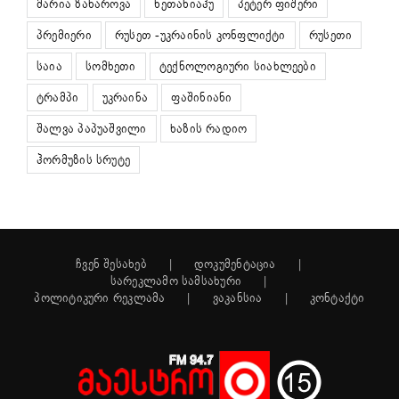
მარია ზახაროვა
ნეთანიაჰუ
პეტერ ფიშერი
პრემიერი
რუსეთ -უკრაინის კონფლიქტი
რუსეთი
საია
სომხეთი
ტექნოლოგიური სიახლეები
ტრამპი
უკრაინა
ფაშინიანი
შალვა პაპუაშვილი
ხაზის რადიო
ჰორმუზის სრუტე
ჩვენ შესახებ
დოკუმენტაცია
სარეკლამო სამსახური
პოლიტიკური რეკლამა
ვაკანსია
კონტაქტი