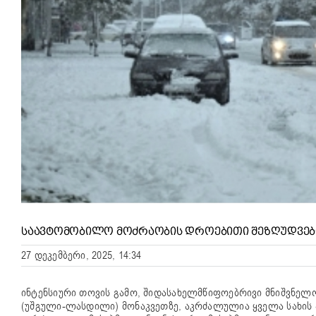
ᲡᲐᲐᲕᲢᲝᲛᲝᲑᲘᲚᲝ ᲛᲝᲫᲠᲐᲝᲑᲘᲡ ᲓᲠᲝᲔᲑᲘᲗᲘ ᲨᲔᲖᲦᲣᲓᲕᲔᲑ
27 დეკემბერი, 2025, 14:34
ინტენსიური თოვის გამო, შიდასახელმწიფოებრივი მნიშვნელ
(უშგული-ლასდილი) მონაკვეთზე, აკრძალულია ყველა სახის ა