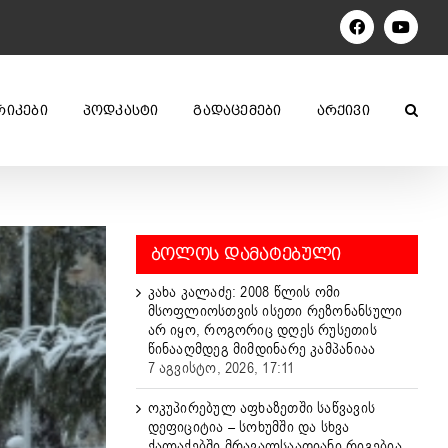
Facebook
YouTu
ᲠᲘᲙᲔᲑᲘ
ᲞᲝᲓᲙᲐᲡᲢᲘ
ᲒᲐᲓᲐᲪᲔᲛᲔᲑᲘ
ᲐᲠᲥᲘᲕᲘ
ᲑᲝᲚᲝᲡ ᲓᲐᲛᲐᲢᲔᲑᲣᲚᲘ
კახა კალაძე: 2008 წლის ომი
მსოფლიოსთვის ისეთი რეზონანსული
არ იყო, როგორიც დღეს რუსეთის
წინააღმდეგ მიმდინარე კამპანიაა
7 აგვისტო, 2026, 17:11
ოკუპირებულ აფხაზეთში საწვავის
დეფიციტია – სოხუმში და სხვა
ქალაქებში მრავალსაათიანი რიგებია