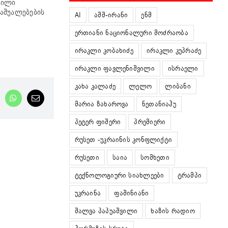
გილი
საშუალებების
AI
აშშ-ირანი
ენმ
ერთიანი ნაციონალური მოძრაობა
ირაკლი კობახიძე
ირაკლი კუპრაძე
ირაკლი ფავლენიშვილი
ისრაელი
კახა კალაძე
ლელო
ლიბანი
nkedIn
WhatsApp
Email
მარია ზახაროვა
ნეთანიაჰუ
პეტერ ფიშერი
პრემიერი
რუსეთ -უკრაინის კონფლიქტი
რუსეთი
საია
სომხეთი
ტექნოლოგიური სიახლეები
ტრამპი
უკრაინა
ფაშინიანი
შალვა პაპუაშვილი
ხაზის რადიო