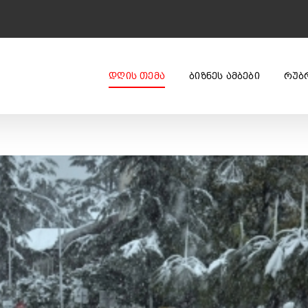
ᲓᲦᲘᲡ ᲗᲔᲛᲐ
ᲑᲘᲖᲜᲔᲡ ᲐᲛᲑᲔᲑᲘ
ᲠᲣᲑ