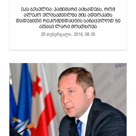
ᲔᲙᲐ ᲑᲔᲡᲔᲚᲘᲐ: ᲞᲐᲢᲘᲛᲐᲠᲘ ᲐᲪᲮᲐᲓᲔᲑᲡ, ᲠᲝᲛ
ᲐᲚᲔᲙᲝ ᲔᲚᲘᲡᲐᲨᲕᲘᲚᲛᲐ ᲛᲘᲡ ᲐᲓᲕᲝᲙᲐᲢᲡ
ᲓᲐᲓᲔᲑᲘᲗᲘ ᲠᲔᲙᲝᲛᲔᲜᲓᲐᲪᲘᲘᲡ ᲡᲐᲜᲐᲪᲕᲚᲝᲓ 50
ᲐᲗᲐᲡᲘ ᲚᲐᲠᲘ ᲛᲝᲡᲗᲮᲝᲕᲐ
29 თებერვალი, 2016, 08:30