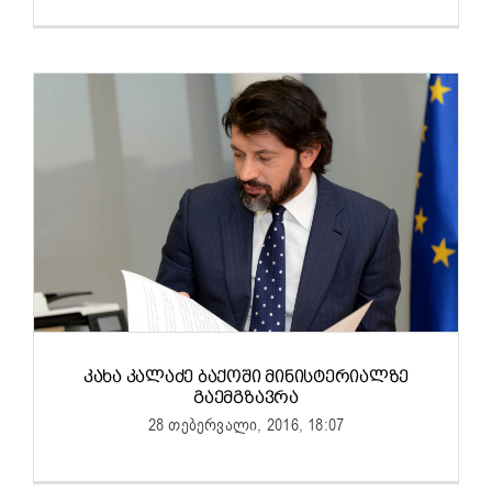
ᲙᲐᲮᲐ ᲙᲐᲚᲐᲫᲔ ᲑᲐᲥᲝᲨᲘ ᲛᲘᲜᲘᲡᲢᲔᲠᲘᲐᲚᲖᲔ
ᲒᲐᲔᲛᲒᲖᲐᲕᲠᲐ
28 თებერვალი, 2016, 18:07