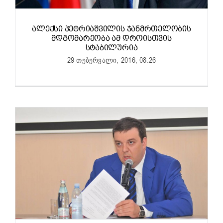
ᲐᲚᲔᲥᲡᲘ ᲞᲔᲢᲠᲘᲐᲨᲕᲘᲚᲘᲡ ᲯᲐᲜᲛᲠᲗᲔᲚᲝᲑᲘᲡ
ᲛᲓᲒᲝᲛᲐᲠᲔᲝᲑᲐ ᲐᲛ ᲓᲠᲝᲘᲡᲗᲕᲘᲡ
ᲡᲢᲐᲑᲘᲚᲣᲠᲘᲐ
29 თებერვალი, 2016, 08:26