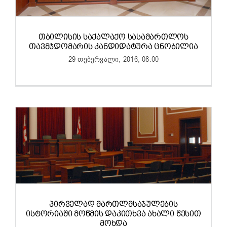
ᲗᲑᲘᲚᲘᲡᲘᲡ ᲡᲐᲥᲐᲚᲐᲥᲝ ᲡᲐᲡᲐᲛᲐᲠᲗᲚᲝᲡ
ᲗᲐᲕᲛᲯᲓᲝᲛᲐᲠᲘᲡ ᲙᲐᲜᲓᲘᲓᲐᲢᲣᲠᲐ ᲪᲜᲝᲑᲘᲚᲘᲐ
29 თებერვალი, 2016, 08:00
ᲞᲘᲠᲕᲔᲚᲐᲓ ᲛᲐᲠᲗᲚᲛᲡᲐᲯᲣᲚᲔᲑᲘᲡ
ᲘᲡᲢᲝᲠᲘᲐᲨᲘ ᲛᲝᲬᲛᲘᲡ ᲓᲐᲙᲘᲗᲮᲕᲐ ᲐᲮᲐᲚᲘ ᲬᲔᲡᲘᲗ
ᲛᲝᲮᲓᲐ