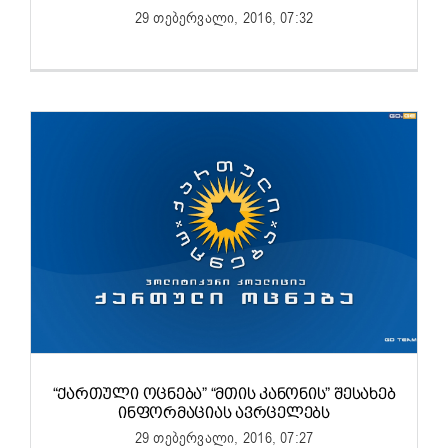
29 თებერვალი, 2016, 07:32
“ᲥᲐᲠᲗᲣᲚᲘ ᲝᲪᲜᲔᲑᲐ” “ᲛᲗᲘᲡ ᲙᲐᲜᲝᲜᲘᲡ” ᲨᲔᲡᲐᲮᲔᲑ
ᲘᲜᲤᲝᲠᲛᲐᲪᲘᲐᲡ ᲐᲕᲠᲪᲔᲚᲔᲑᲡ
29 თებერვალი, 2016, 07:27