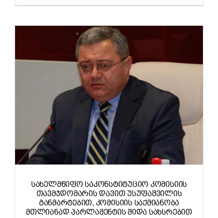
ᲡᲐᲮᲔᲚᲛᲬᲘᲤᲝ ᲡᲐᲙᲝᲜᲡᲢᲘᲢᲣᲪᲘᲝ ᲙᲝᲛᲘᲡᲘᲘᲡ
ᲗᲐᲕᲛᲯᲓᲝᲛᲐᲠᲘᲡ ᲓᲐᲕᲘᲗ ᲣᲡᲣᲤᲐᲨᲕᲘᲚᲘᲡ
ᲒᲐᲜᲛᲐᲠᲢᲔᲑᲘᲗ, ᲙᲝᲛᲘᲡᲘᲘᲡ ᲡᲐᲥᲛᲘᲐᲜᲝᲑᲐ
ᲛᲗᲚᲘᲐᲜᲐᲓ ᲞᲐᲠᲚᲐᲛᲔᲜᲢᲘᲡ ᲨᲘᲓᲐ ᲡᲐᲮᲡᲠᲔᲑᲘᲗ