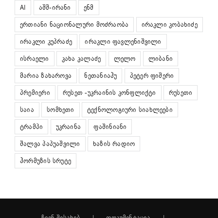
AI
აშშ-ირანი
ენმ
ერთიანი ნაციონალური მოძრაობა
ირაკლი კობახიძე
ირაკლი კუპრაძე
ირაკლი ფავლენიშვილი
ისრაელი
კახა კალაძე
ლელო
ლიბანი
მარია ზახაროვა
ნეთანიაჰუ
პეტერ ფიშერი
პრემიერი
რუსეთ -უკრაინის კონფლიქტი
რუსეთი
საია
სომხეთი
ტექნოლოგიური სიახლეები
ტრამპი
უკრაინა
ფაშინიანი
შალვა პაპუაშვილი
ხაზის რადიო
ჰორმუზის სრუტე
ჩვენ შესახებ
დოკუმენტაცია