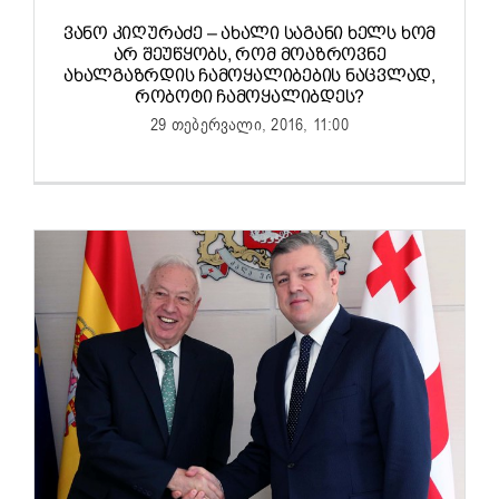
ᲕᲐᲜᲝ ᲙᲘᲦᲣᲠᲐᲫᲔ – ᲐᲮᲐᲚᲘ ᲡᲐᲒᲐᲜᲘ ᲮᲔᲚᲡ ᲮᲝᲛ
ᲐᲠ ᲨᲔᲣᲬᲧᲝᲑᲡ, ᲠᲝᲛ ᲛᲝᲐᲖᲠᲝᲕᲜᲔ
ᲐᲮᲐᲚᲒᲐᲖᲠᲓᲘᲡ ᲩᲐᲛᲝᲧᲐᲚᲘᲑᲔᲑᲘᲡ ᲜᲐᲪᲕᲚᲐᲓ,
ᲠᲝᲑᲝᲢᲘ ᲩᲐᲛᲝᲧᲐᲚᲘᲑᲓᲔᲡ?
29 თებერვალი, 2016, 11:00