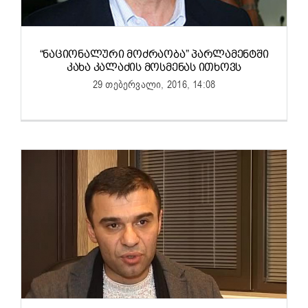
“ᲜᲐᲪᲘᲝᲜᲐᲚᲣᲠᲘ ᲛᲝᲫᲠᲐᲝᲑᲐ” ᲞᲐᲠᲚᲐᲛᲔᲜᲢᲨᲘ
ᲙᲐᲮᲐ ᲙᲐᲚᲐᲫᲘᲡ ᲛᲝᲡᲛᲔᲜᲐᲡ ᲘᲗᲮᲝᲕᲡ
29 თებერვალი, 2016, 14:08