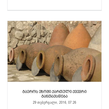
ᲒᲐᲔᲠᲝᲡ ᲔᲖᲝᲨᲘ ᲥᲐᲠᲗᲣᲚᲘ ᲥᲕᲔᲕᲠᲘ
ᲒᲐᲜᲗᲐᲕᲡᲓᲔᲑᲐ
29 თებერვალი, 2016, 07:26