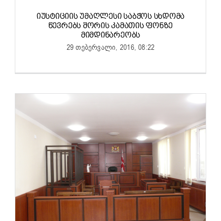
ᲘᲣᲡᲢᲘᲪᲘᲘᲡ ᲣᲛᲐᲦᲚᲔᲡᲘ ᲡᲐᲑᲭᲝᲡ ᲡᲮᲓᲝᲛᲐ
ᲬᲔᲕᲠᲔᲑᲡ ᲨᲝᲠᲘᲡ ᲙᲐᲛᲐᲗᲘᲡ ᲤᲝᲜᲖᲔ
ᲛᲘᲛᲓᲘᲜᲐᲠᲔᲝᲑᲡ
29 თებერვალი, 2016, 08:22