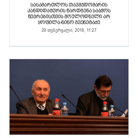
ᲡᲐᲡᲐᲛᲐᲠᲗᲚᲝᲡ ᲗᲐᲕᲛᲯᲓᲝᲛᲐᲠᲘᲡ
ᲙᲐᲜᲓᲘᲓᲐᲢᲣᲠᲘᲡ ᲬᲐᲠᲓᲒᲔᲜᲐ ᲡᲐᲑᲭᲝᲡ
ᲬᲔᲕᲠᲔᲑᲘᲡᲗᲕᲘᲡ ᲛᲝᲣᲚᲝᲓᲜᲔᲚᲘ ᲐᲠ
ᲧᲝᲤᲘᲚᲐ-ᲜᲘᲜᲝ ᲒᲕᲔᲜᲔᲢᲐᲫᲔ
29 თებერვალი, 2016, 11:27