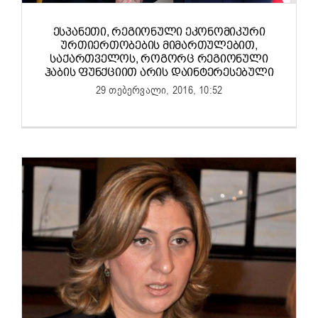
ᲔᲡᲞᲐᲜᲔᲗᲘ, ᲠᲔᲒᲘᲝᲜᲣᲚᲘ ᲔᲙᲝᲜᲝᲛᲘᲙᲣᲠᲘ
ᲣᲠᲗᲘᲔᲠᲗᲝᲑᲔᲑᲘᲡ ᲛᲘᲛᲐᲠᲗᲣᲚᲔᲑᲘᲗ,
ᲡᲐᲥᲐᲠᲗᲕᲔᲚᲝᲡ, ᲠᲝᲒᲝᲠᲪ ᲠᲔᲒᲘᲝᲜᲣᲚᲘ
ᲰᲐᲑᲘᲡ ᲤᲣᲜᲥᲪᲘᲘᲗ ᲐᲠᲘᲡ ᲓᲐᲘᲜᲢᲔᲠᲔᲡᲔᲑᲣᲚᲘ
29 თებერვალი, 2016, 10:52