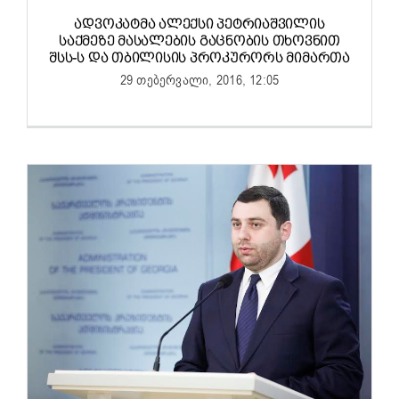
ᲐᲓᲕᲝᲙᲐᲢᲛᲐ ᲐᲚᲔᲥᲡᲘ ᲞᲔᲢᲠᲘᲐᲨᲕᲘᲚᲘᲡ
ᲡᲐᲥᲛᲔᲖᲔ ᲛᲐᲡᲐᲚᲔᲑᲘᲡ ᲒᲐᲪᲜᲝᲑᲘᲡ ᲗᲮᲝᲕᲜᲘᲗ
ᲨᲡᲡ-Ს ᲓᲐ ᲗᲑᲘᲚᲘᲡᲘᲡ ᲞᲠᲝᲙᲣᲠᲝᲠᲡ ᲛᲘᲛᲐᲠᲗᲐ
29 თებერვალი, 2016, 12:05