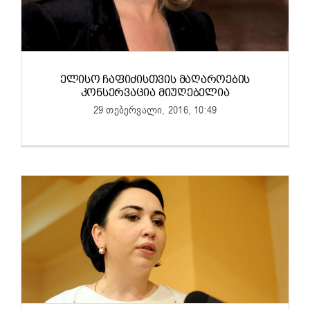
ᲔᲚᲘᲡᲝ ᲩᲐᲤᲘᲫᲘᲡᲗᲕᲘᲡ ᲛᲐᲦᲐᲠᲝᲔᲑᲘᲡ
ᲙᲝᲜᲡᲔᲠᲕᲐᲪᲘᲐ ᲛᲘᲣᲦᲔᲑᲔᲚᲘᲐ
29 თებერვალი, 2016, 10:49