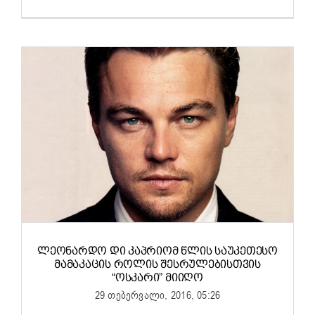
ᲚᲔᲝᲜᲐᲠᲓᲝ ᲓᲘ ᲙᲐᲞᲠᲘᲝᲛ ᲬᲚᲘᲡ ᲡᲐᲣᲙᲔᲗᲔᲡᲝ
ᲛᲐᲛᲐᲙᲐᲪᲘᲡ ᲠᲝᲚᲘᲡ ᲨᲔᲡᲠᲣᲚᲔᲑᲘᲡᲗᲕᲘᲡ
“ᲝᲡᲙᲐᲠᲘ” ᲛᲘᲘᲦᲝ
29 თებერვალი, 2016, 05:26