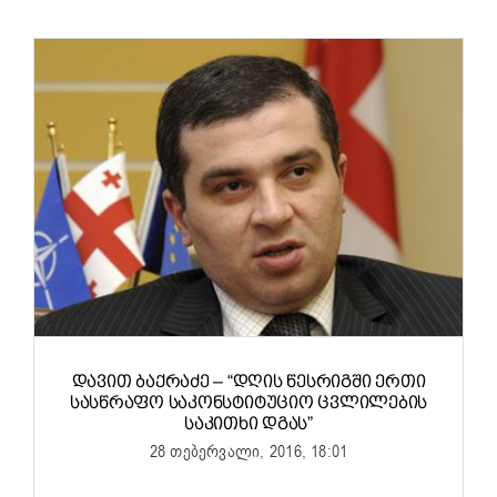
ᲓᲐᲕᲘᲗ ᲑᲐᲥᲠᲐᲫᲔ – “ᲓᲦᲘᲡ ᲬᲔᲡᲠᲘᲒᲨᲘ ᲔᲠᲗᲘ
ᲡᲐᲡᲬᲠᲐᲤᲝ ᲡᲐᲙᲝᲜᲡᲢᲘᲢᲣᲪᲘᲝ ᲪᲕᲚᲘᲚᲔᲑᲘᲡ
ᲡᲐᲙᲘᲗᲮᲘ ᲓᲒᲐᲡ”
28 თებერვალი, 2016, 18:01