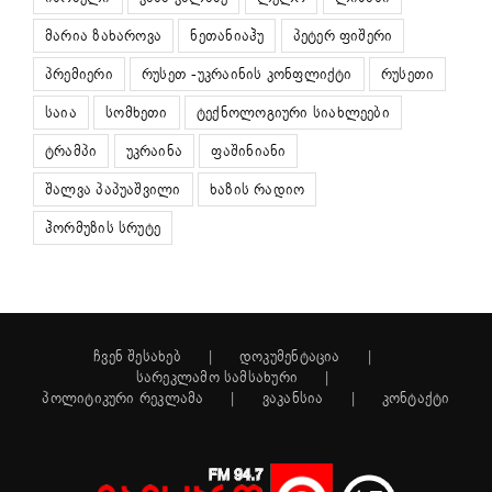
მარია ზახაროვა
ნეთანიაჰუ
პეტერ ფიშერი
პრემიერი
რუსეთ -უკრაინის კონფლიქტი
რუსეთი
საია
სომხეთი
ტექნოლოგიური სიახლეები
ტრამპი
უკრაინა
ფაშინიანი
შალვა პაპუაშვილი
ხაზის რადიო
ჰორმუზის სრუტე
ჩვენ შესახებ
დოკუმენტაცია
სარეკლამო სამსახური
პოლიტიკური რეკლამა
ვაკანსია
კონტაქტი