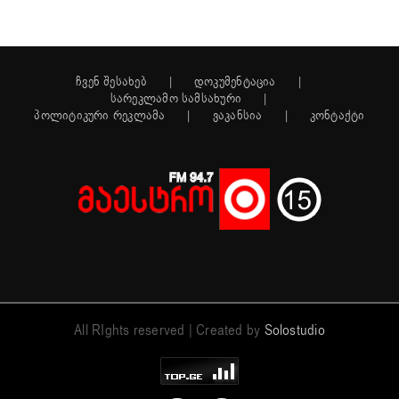
ჩვენ შესახებ
დოკუმენტაცია
სარეკლამო სამსახური
პოლიტიკური რეკლამა
ვაკანსია
კონტაქტი
All RIghts reserved | Created by
Solostudio