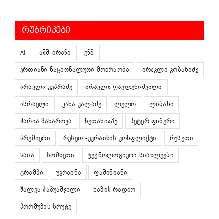
ᲠᲣᲑᲠᲘᲙᲔᲑᲘ
AI
აშშ-ირანი
ენმ
ერთიანი ნაციონალური მოძრაობა
ირაკლი კობახიძე
ირაკლი კუპრაძე
ირაკლი ფავლენიშვილი
ისრაელი
კახა კალაძე
ლელო
ლიბანი
მარია ზახაროვა
ნეთანიაჰუ
პეტერ ფიშერი
პრემიერი
რუსეთ -უკრაინის კონფლიქტი
რუსეთი
საია
სომხეთი
ტექნოლოგიური სიახლეები
ტრამპი
უკრაინა
ფაშინიანი
შალვა პაპუაშვილი
ხაზის რადიო
ჰორმუზის სრუტე