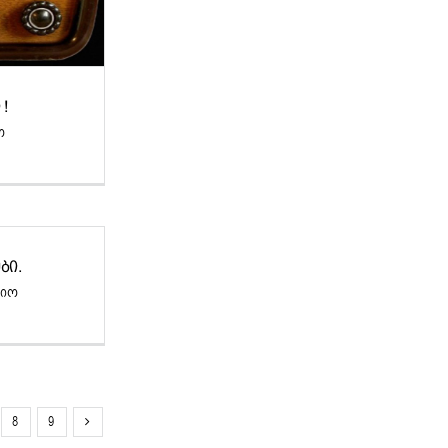
!
ო
ᲑᲘ.
დიო
8
9