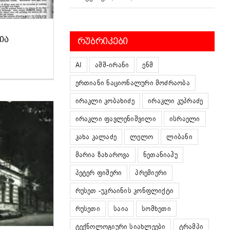
ᲘᲐ
ᲠᲣᲑᲠᲘᲙᲔᲑᲘ
AI
აშშ-ირანი
ენმ
ერთიანი ნაციონალური მოძრაობა
ირაკლი კობახიძე
ირაკლი კუპრაძე
ირაკლი ფავლენიშვილი
ისრაელი
კახა კალაძე
ლელო
ლიბანი
მარია ზახაროვა
ნეთანიაჰუ
პეტერ ფიშერი
პრემიერი
რუსეთ -უკრაინის კონფლიქტი
რუსეთი
საია
სომხეთი
ტექნოლოგიური სიახლეები
ტრამპი