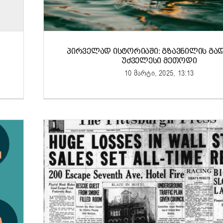
ᲞᲘᲠᲕᲔᲚᲐᲓ ᲘᲡᲢᲝᲠᲘᲐᲨᲘ: ᲒᲖᲐᲕᲜᲘᲚᲘᲡ ᲒᲐ
ᲣᲫᲕᲔᲚᲔᲡᲘ ᲛᲔᲗᲝᲓᲘ
10 მარტი, 2025, 13:13