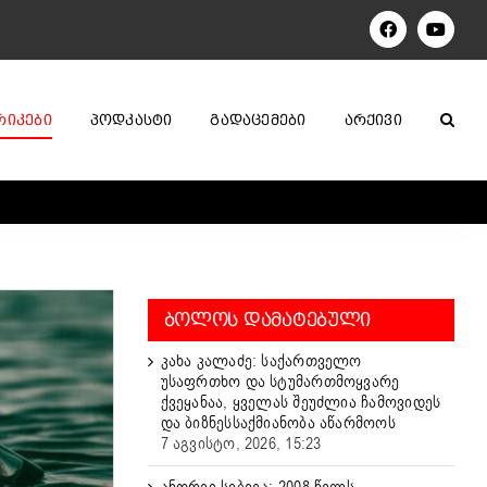
Facebook
YouTu
ᲠᲘᲙᲔᲑᲘ
ᲞᲝᲓᲙᲐᲡᲢᲘ
ᲒᲐᲓᲐᲪᲔᲛᲔᲑᲘ
ᲐᲠᲥᲘᲕᲘ
ᲑᲝᲚᲝᲡ ᲓᲐᲛᲐᲢᲔᲑᲣᲚᲘ
კახა კალაძე: საქართველო
უსაფრთხო და სტუმართმოყვარე
ქვეყანაა, ყველას შეუძლია ჩამოვიდეს
და ბიზნესსაქმიანობა აწარმოოს
7 აგვისტო, 2026, 15:23