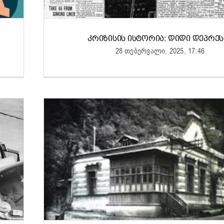
ᲙᲠᲘᲖᲘᲡᲘᲡ ᲘᲡᲢᲝᲠᲘᲐ: ᲓᲘᲓᲘ ᲓᲔᲞᲠᲔᲡ
28 თებერვალი, 2025, 17:46