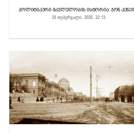
ᲞᲝᲚᲘᲢᲘᲙᲣᲠᲘ ᲛᲙᲕᲚᲔᲚᲝᲑᲘᲡ ᲘᲡᲢᲝᲠᲘᲐ: ᲯᲝᲜ ᲙᲔᲜᲔ
25 თებერვალი, 2025, 22:13