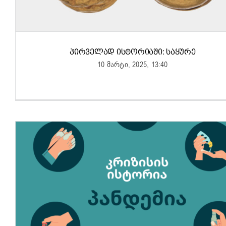
ᲞᲘᲠᲕᲔᲚᲐᲓ ᲘᲡᲢᲝᲠᲘᲐᲨᲘ: ᲡᲐᲧᲣᲠᲔ
10 მარტი, 2025, 13:40