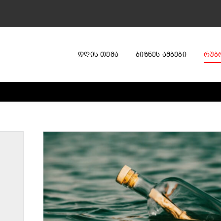
ᲓᲦᲘᲡ ᲗᲔᲛᲐ
ᲑᲘᲖᲜᲔᲡ ᲐᲛᲑᲔᲑᲘ
ᲠᲣᲑ