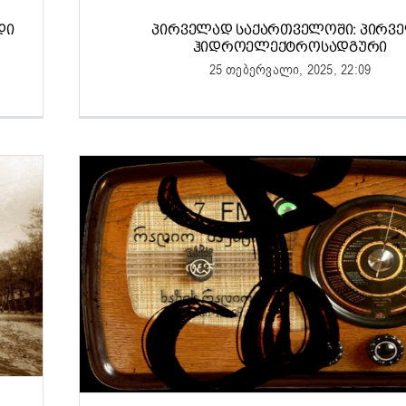
ᲓᲘ
ᲞᲘᲠᲕᲔᲚᲐᲓ ᲡᲐᲥᲐᲠᲗᲕᲔᲚᲝᲨᲘ: ᲞᲘᲠᲕ
ᲰᲘᲓᲠᲝᲔᲚᲔᲥᲢᲠᲝᲡᲐᲓᲒᲣᲠᲘ
25 თებერვალი, 2025, 22:09