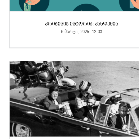
ᲙᲠᲘᲖᲘᲡᲘᲡ ᲘᲡᲢᲝᲠᲘᲐ: ᲞᲐᲜᲓᲔᲛᲘᲐ
6 მარტი, 2025, 12:03