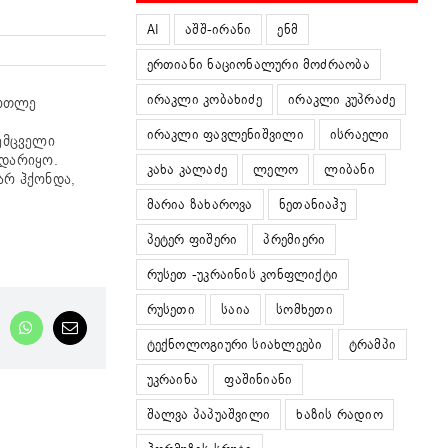
AI
აშშ-ირანი
ენმ
ერთიანი ნაციონალური მოძრაობა
ირაკლი კობახიძე
ირაკლი კუპრაძე
ართლე
ირაკლი ფავლენიშვილი
ისრაელი
ემცველი
ხდარიყო.
კახა კალაძე
ლელო
ლიბანი
არ ჰქონდა,
მარია ზახაროვა
ნეთანიაჰუ
პეტერ ფიშერი
პრემიერი
რუსეთ -უკრაინის კონფლიქტი
რუსეთი
საია
სომხეთი
nkedIn
WhatsApp
Email
ტექნოლოგიური სიახლეები
ტრამპი
უკრაინა
ფაშინიანი
შალვა პაპუაშვილი
ხაზის რადიო