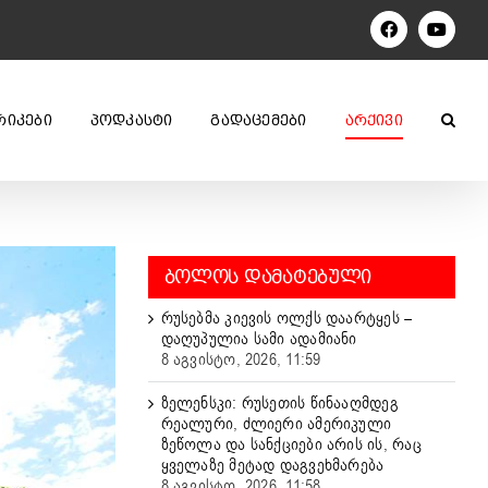
Facebook
YouTu
ᲠᲘᲙᲔᲑᲘ
ᲞᲝᲓᲙᲐᲡᲢᲘ
ᲒᲐᲓᲐᲪᲔᲛᲔᲑᲘ
ᲐᲠᲥᲘᲕᲘ
ᲑᲝᲚᲝᲡ ᲓᲐᲛᲐᲢᲔᲑᲣᲚᲘ
რუსებმა კიევის ოლქს დაარტყეს –
დაღუპულია სამი ადამიანი
8 აგვისტო, 2026, 11:59
ზელენსკი: რუსეთის წინააღმდეგ
რეალური, ძლიერი ამერიკული
ზეწოლა და სანქციები არის ის, რაც
ყველაზე მეტად დაგვეხმარება
8 აგვისტო, 2026, 11:58