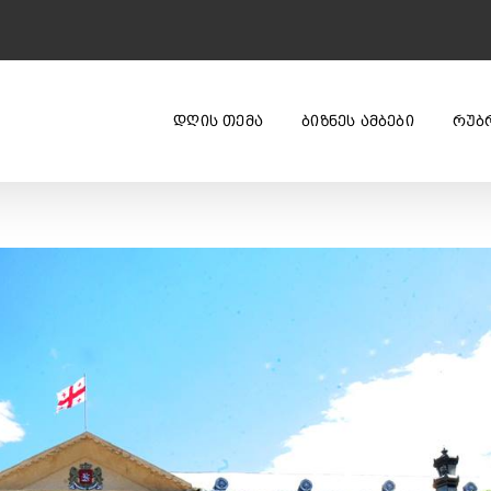
ᲓᲦᲘᲡ ᲗᲔᲛᲐ
ᲑᲘᲖᲜᲔᲡ ᲐᲛᲑᲔᲑᲘ
ᲠᲣᲑ