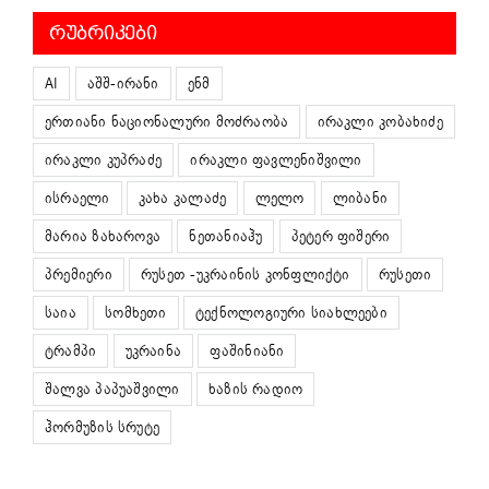
ᲠᲣᲑᲠᲘᲙᲔᲑᲘ
AI
აშშ-ირანი
ენმ
ერთიანი ნაციონალური მოძრაობა
ირაკლი კობახიძე
ირაკლი კუპრაძე
ირაკლი ფავლენიშვილი
ისრაელი
კახა კალაძე
ლელო
ლიბანი
მარია ზახაროვა
ნეთანიაჰუ
პეტერ ფიშერი
პრემიერი
რუსეთ -უკრაინის კონფლიქტი
რუსეთი
საია
სომხეთი
ტექნოლოგიური სიახლეები
ტრამპი
უკრაინა
ფაშინიანი
შალვა პაპუაშვილი
ხაზის რადიო
ჰორმუზის სრუტე