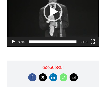
00:00
04:04
ᲒᲐᲐᲖᲘᲐᲠᲔ!
Facebook
X
LinkedIn
WhatsApp
Email