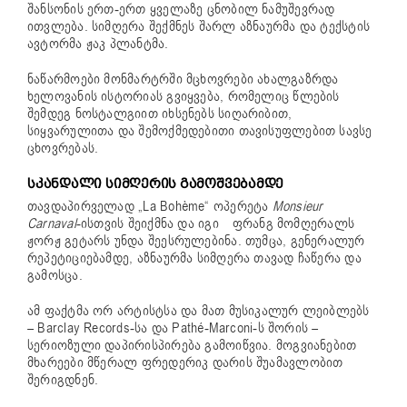
შანსონის ერთ-ერთ ყველაზე ცნობილ ნამუშევრად
ითვლება. სიმღერა შექმნეს შარლ აზნაურმა და ტექსტის
ავტორმა ჟაკ პლანტმა.
ნაწარმოები მონმარტრში მცხოვრები ახალგაზრდა
ხელოვანის ისტორიას გვიყვება, რომელიც წლების
შემდეგ ნოსტალგიით იხსენებს სიღარიბით,
სიყვარულითა და შემოქმედებითი თავისუფლებით სავსე
ცხოვრებას.
ᲡᲙᲐᲜᲓᲐᲚᲘ ᲡᲘᲛᲦᲔᲠᲘᲡ ᲒᲐᲛᲝᲨᲕᲔᲑᲐᲛᲓᲔ
თავდაპირველად „La Bohème“ ოპერეტა
Monsieur
Carnaval
-ისთვის შეიქმნა და იგი ფრანგ მომღერალს
ჟორჟ გეტარს უნდა შეესრულებინა. თუმცა, გენერალურ
რეპეტიციებამდე, აზნაურმა სიმღერა თავად ჩაწერა და
გამოსცა.
ამ ფაქტმა ორ არტისტსა და მათ მუსიკალურ ლეიბლებს
– Barclay Records-სა და Pathé-Marconi-ს შორის –
სერიოზული დაპირისპირება გამოიწვია. მოგვიანებით
მხარეები მწერალ ფრედერიკ დარის შუამავლობით
შერიგდნენ.