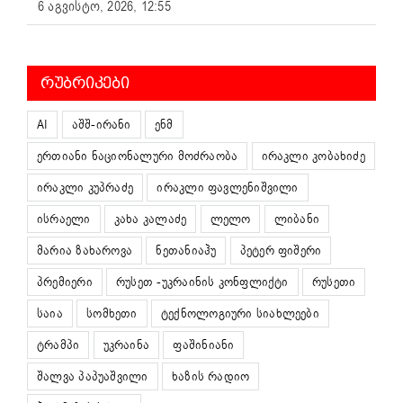
6 აგვისტო, 2026, 12:55
ᲠᲣᲑᲠᲘᲙᲔᲑᲘ
AI
აშშ-ირანი
ენმ
ერთიანი ნაციონალური მოძრაობა
ირაკლი კობახიძე
ირაკლი კუპრაძე
ირაკლი ფავლენიშვილი
ისრაელი
კახა კალაძე
ლელო
ლიბანი
მარია ზახაროვა
ნეთანიაჰუ
პეტერ ფიშერი
პრემიერი
რუსეთ -უკრაინის კონფლიქტი
რუსეთი
საია
სომხეთი
ტექნოლოგიური სიახლეები
ტრამპი
უკრაინა
ფაშინიანი
შალვა პაპუაშვილი
ხაზის რადიო