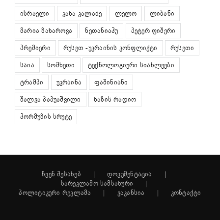
ისრაელი
კახა კალაძე
ლელო
ლიბანი
მარია ზახაროვა
ნეთანიაჰუ
პეტერ ფიშერი
პრემიერი
რუსეთ -უკრაინის კონფლიქტი
რუსეთი
საია
სომხეთი
ტექნოლოგიური სიახლეები
ტრამპი
უკრაინა
ფაშინიანი
შალვა პაპუაშვილი
ხაზის რადიო
ჰორმუზის სრუტე
ჩვენ შესახებ
დოკუმენტაცია
სარეკლამო სამსახური
პოლიტიკური რეკლამა
ვაკანსია
კონტაქტი