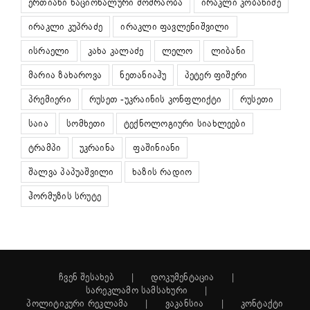
ერთიანი ნაციონალური მოძრაობა
ირაკლი კობახიძე
ირაკლი კუპრაძე
ირაკლი ფავლენიშვილი
ისრაელი
კახა კალაძე
ლელო
ლიბანი
მარია ზახაროვა
ნეთანიაჰუ
პეტერ ფიშერი
პრემიერი
რუსეთ -უკრაინის კონფლიქტი
რუსეთი
საია
სომხეთი
ტექნოლოგიური სიახლეები
ტრამპი
უკრაინა
ფაშინიანი
შალვა პაპუაშვილი
ხაზის რადიო
ჰორმუზის სრუტე
ჩვენ შესახებ
დოკუმენტაცია
სარეკლამო სამსახური
პოლიტიკური რეკლამა
ვაკანსია
კონტაქტი