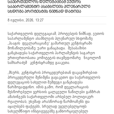
ᲡᲐᲥᲐᲠᲗᲕᲔᲚᲝᲡ ᲓᲔᲚᲔᲒᲐᲪᲘᲐᲛ ᲔᲣᲗᲝᲡ
ᲡᲐᲞᲐᲠᲚᲐᲛᲔᲜᲢᲝ ᲐᲡᲐᲛᲑᲚᲔᲘᲡ ᲞᲚᲔᲜᲐᲠᲣᲚᲘ
ᲡᲮᲓᲝᲛᲐ ᲞᲠᲝᲢᲔᲡᲢᲘᲡ ᲜᲘᲨᲜᲐᲓ ᲓᲐᲢᲝᲕᲐ
8 ივლისი, 2026, 13:27
საქართველოს დელეგაციამ, პროტესტის ნიშნად, ეუთოს
საპარლამენტო ასამბლეის პლენარულ სხდომაზე
„ჰააგის დეკლარაციაზე“ გამართულ კენჭისყრაში
მონაწილეობაზე უარი განაცხადა. შესაბამისი
განცხადება საქართველოს პარლამენტის საგარეო
ურთიერთობათა კომიტეტის თავმჯდომარე ნიკოლოზ
სამხარაძემ კენჭისყრამდე გააკეთა.
„მსურს, კენჭისყრის პროცედურებთან დაკავშირებით
პროცედურული შენიშვნა გავაკეთო და საქართველოს
დელეგაციის სახელით შემდეგი განცხადება
წარმოვადგინო. იმის გამო, რომ დეკლარაციის
შესწორებული ვერსიის ცალკეული ნაწილები განზრახ
ამახინჯებს საქართველოში არსებულ პოლიტიკურ
რეალობას, უხეშად არასწორად წარმოაჩენს და
აყალბებს ფაქტებს, სრულად უგულებელყოფს
სახელმწიფო ინსტიტუტებზე განხორციელებულ