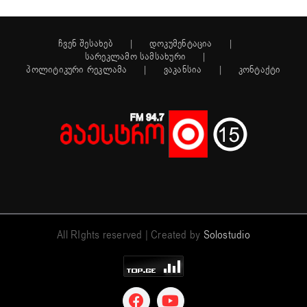
ჩვენ შესახებ
დოკუმენტაცია
სარეკლამო სამსახური
პოლიტიკური რეკლამა
ვაკანსია
კონტაქტი
All RIghts reserved | Created by
Solostudio