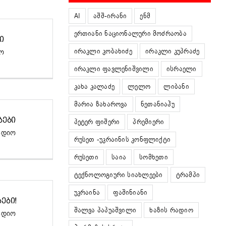
AI
აშშ-ირანი
ენმ
ერთიანი ნაციონალური მოძრაობა
Ი
ირაკლი კობახიძე
ირაკლი კუპრაძე
იო
ირაკლი ფავლენიშვილი
ისრაელი
კახა კალაძე
ლელო
ლიბანი
მარია ზახაროვა
ნეთანიაჰუ
ᲑᲔᲑᲘ
პეტერ ფიშერი
პრემიერი
ადიო
რუსეთ -უკრაინის კონფლიქტი
რუსეთი
საია
სომხეთი
ტექნოლოგიური სიახლეები
ტრამპი
უკრაინა
ფაშინიანი
ᲔᲑᲘ!
შალვა პაპუაშვილი
ხაზის რადიო
ადიო