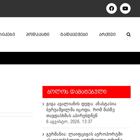
Facebook
YouTu
ᲠᲘᲙᲔᲑᲘ
ᲞᲝᲓᲙᲐᲡᲢᲘ
ᲒᲐᲓᲐᲪᲔᲛᲔᲑᲘ
ᲐᲠᲥᲘᲕᲘ
ᲑᲝᲚᲝᲡ ᲓᲐᲛᲐᲢᲔᲑᲣᲚᲘ
გიგა ავალიანის დედა: ანასტასია
ბერუაშვილმა იცოდა, რომ მასზე
თავდასხმას აპირებდნენ
6 აგვისტო, 2026, 13:37
გერმანია: ლაიფციგის აეროპორტში