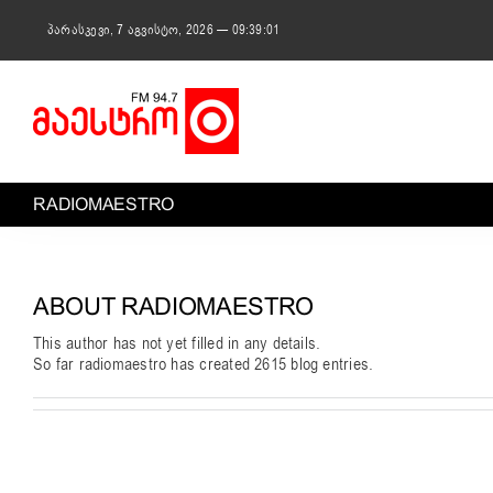
Skip
to
პარასკევი, 7 აგვისტო, 2026 — 09:39:02
content
RADIOMAESTRO
ABOUT
RADIOMAESTRO
This author has not yet filled in any details.
So far radiomaestro has created 2615 blog entries.