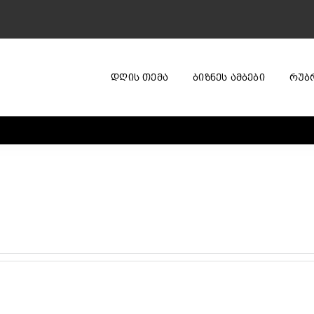
ᲓᲦᲘᲡ ᲗᲔᲛᲐ
ᲑᲘᲖᲜᲔᲡ ᲐᲛᲑᲔᲑᲘ
ᲠᲣᲑ