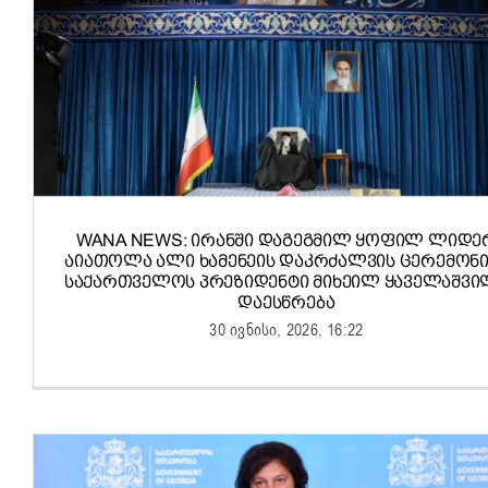
WANA NEWS: ᲘᲠᲐᲜᲨᲘ ᲓᲐᲒᲔᲒᲛᲘᲚ ᲧᲝᲤᲘᲚ ᲚᲘᲓᲔ
ᲐᲘᲐᲗᲝᲚᲐ ᲐᲚᲘ ᲮᲐᲛᲔᲜᲔᲘᲡ ᲓᲐᲙᲠᲫᲐᲚᲕᲘᲡ ᲪᲔᲠᲔᲛᲝᲜᲘ
ᲡᲐᲥᲐᲠᲗᲕᲔᲚᲝᲡ ᲞᲠᲔᲖᲘᲓᲔᲜᲢᲘ ᲛᲘᲮᲔᲘᲚ ᲧᲐᲕᲔᲚᲐᲨᲕᲘ
ᲓᲐᲔᲡᲬᲠᲔᲑᲐ
30 ივნისი, 2026, 16:22