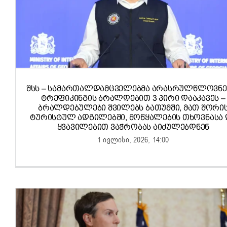
ᲨᲡᲡ – ᲡᲐᲛᲐᲠᲗᲐᲚᲓᲐᲛᲪᲕᲔᲚᲔᲑᲛᲐ ᲐᲠᲐᲡᲠᲣᲚᲬᲚᲝᲕᲜᲔ
ᲢᲠᲔᲤᲘᲙᲘᲜᲒᲘᲡ ᲑᲠᲐᲚᲓᲔᲑᲘᲗ 3 ᲞᲘᲠᲘ ᲓᲐᲐᲙᲐᲕᲔᲡ –
ᲑᲠᲐᲚᲓᲔᲑᲣᲚᲔᲑᲘ ᲨᲕᲘᲚᲔᲑᲡ ᲑᲐᲗᲣᲛᲨᲘ, ᲛᲐᲗ ᲨᲝᲠᲘ
ᲢᲣᲠᲘᲡᲢᲣᲚ ᲐᲓᲒᲘᲚᲔᲑᲨᲘ, ᲛᲝᲬᲧᲐᲚᲔᲑᲘᲡ ᲗᲮᲝᲕᲜᲐᲡᲐ 
ᲧᲕᲐᲕᲘᲚᲔᲑᲘᲗ ᲕᲐᲭᲠᲝᲑᲐᲡ ᲐᲘᲫᲣᲚᲔᲑᲓᲜᲔᲜ
1 ივლისი, 2026, 14:00