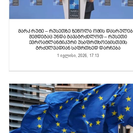
ᲛᲐᲠᲙ ᲠᲣᲢᲔ – ᲠᲣᲡᲔᲗᲖᲔ ᲖᲔᲬᲝᲚᲐ ᲝᲛᲘᲡ ᲓᲐᲡᲠᲣᲚᲔᲑ
ᲨᲔᲛᲓᲔᲒᲐᲪ ᲣᲜᲓᲐ ᲒᲐᲕᲐᲒᲠᲫᲔᲚᲝᲗ – ᲠᲣᲡᲔᲗᲘ
ᲔᲕᲠᲝᲐᲢᲚᲐᲜᲢᲘᲙᲣᲠᲘ ᲣᲡᲐᲤᲠᲗᲮᲝᲔᲑᲘᲡᲗᲕᲘᲡ
ᲒᲠᲫᲔᲚᲕᲐᲓᲘᲐᲜ ᲡᲐᲤᲠᲗᲮᲔᲓ ᲓᲐᲠᲩᲔᲑᲐ
1 ივლისი, 2026, 17:13