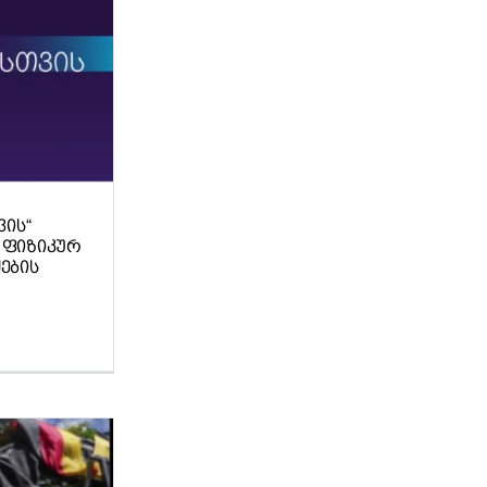
ᲘᲡ“
 ᲤᲘᲖᲘᲙᲣᲠ
ᲔᲑᲘᲡ