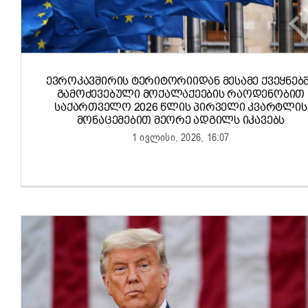
ᲔᲕᲠᲝᲙᲐᲕᲨᲘᲠᲘᲡ ᲢᲔᲠᲘᲢᲝᲠᲘᲘᲓᲐᲜ ᲛᲔᲡᲐᲛᲔ ᲥᲕᲔᲧᲜᲔᲑ
ᲒᲐᲛᲝᲫᲔᲕᲔᲑᲣᲚᲘ ᲛᲝᲥᲐᲚᲐᲥᲔᲔᲑᲘᲡ ᲠᲐᲝᲓᲔᲜᲝᲑᲘᲗ
ᲡᲐᲥᲐᲠᲗᲕᲔᲚᲝ 2026 ᲬᲚᲘᲡ ᲞᲘᲠᲕᲔᲚᲘ ᲙᲕᲐᲠᲢᲚᲘᲡ
ᲛᲝᲜᲐᲪᲔᲛᲔᲑᲘᲗ ᲛᲔᲝᲠᲔ ᲐᲓᲒᲘᲚᲡ ᲘᲙᲐᲕᲔᲑᲡ
1 ივლისი, 2026, 16:07