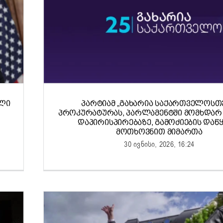
ᲐᲚᲘ
ᲞᲐᲠᲢᲘᲐᲛ „ᲒᲐᲮᲐᲠᲘᲐ ᲡᲐᲥᲐᲠᲗᲕᲔᲚᲝᲡᲗᲕ
ᲞᲠᲝᲙᲣᲠᲐᲢᲣᲠᲐᲡ, ᲞᲐᲠᲚᲐᲛᲔᲜᲢᲨᲘ ᲛᲝᲛᲮᲓᲐᲠ
ᲓᲐᲞᲘᲠᲘᲡᲞᲘᲠᲔᲑᲐᲖᲔ, ᲒᲐᲛᲝᲫᲘᲔᲑᲘᲡ ᲓᲐᲬᲧ
ᲛᲝᲗᲮᲝᲕᲜᲘᲗ ᲛᲘᲛᲐᲠᲗᲐ
30 ივნისი, 2026, 16:24