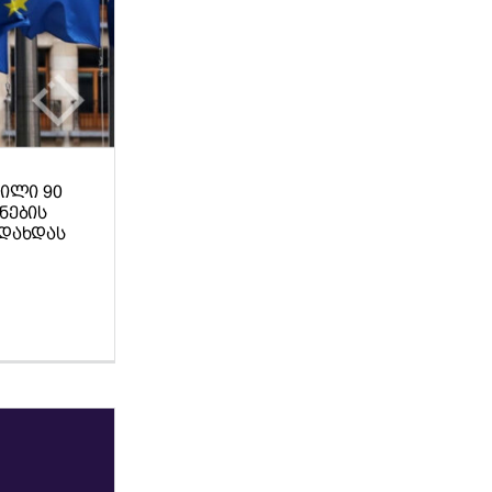
ᲘᲚᲘ 90
ᲜᲔᲑᲘᲡ
ᲐᲓᲐᲮᲓᲐᲡ