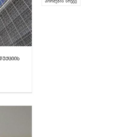
ჰორმუზის სრუტე
ᲓᲣᲥᲪᲘᲘᲡ