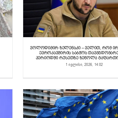
ᲕᲝᲚᲝᲓᲘᲛᲘᲠ ᲖᲔᲚᲔᲜᲡᲙᲘ – ᲕᲔᲚᲘᲗ, ᲠᲝᲛ Ი
ᲔᲕᲠᲝᲙᲐᲕᲨᲘᲠᲘᲡ ᲡᲐᲑᲭᲝᲡ ᲗᲐᲕᲛᲯᲓᲝᲛᲐᲠ
ᲞᲔᲠᲘᲝᲓᲨᲘ ᲠᲣᲡᲔᲗᲖᲔ ᲖᲔᲬᲝᲚᲐ ᲒᲐᲤᲐᲠᲗ
1 ივლისი, 2026, 14:02