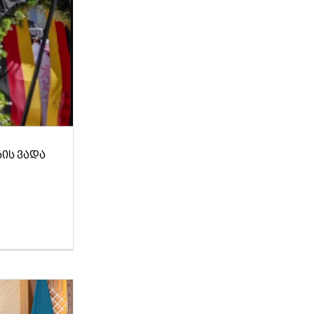
ᲘᲡ ᲕᲐᲓᲐ