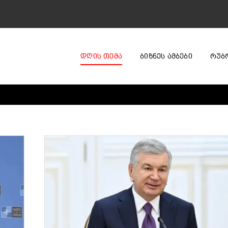
ᲓᲦᲘᲡ ᲗᲔᲛᲐ
ᲑᲘᲖᲜᲔᲡ ᲐᲛᲑᲔᲑᲘ
ᲠᲣᲑ