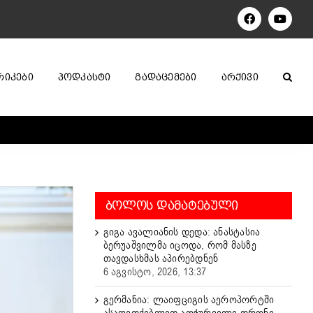
Facebook
YouTu
ᲠᲘᲙᲔᲑᲘ
ᲞᲝᲓᲙᲐᲡᲢᲘ
ᲒᲐᲓᲐᲪᲔᲛᲔᲑᲘ
ᲐᲠᲥᲘᲕᲘ
ᲑᲝᲚᲝᲡ ᲓᲐᲛᲐᲢᲔᲑᲣᲚᲘ
გიგა ავალიანის დედა: ანასტასია
ბერუაშვილმა იცოდა, რომ მასზე
თავდასხმას აპირებდნენ
6 აგვისტო, 2026, 13:37
გერმანია: ლაიფციგის აეროპორტში