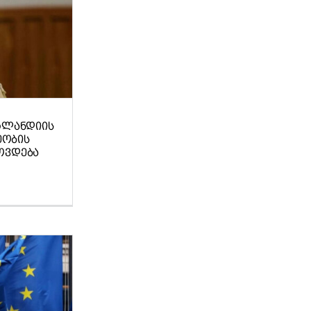
ᲠᲚᲐᲜᲓᲘᲘᲡ
ᲔᲝᲑᲘᲡ
ᲝᲕᲓᲔᲑᲐ