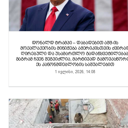
ᲓᲝᲜᲐᲚᲓ ᲢᲠᲐᲛᲞᲘ – ᲓᲐᲑᲐᲓᲔᲑᲘᲗ ᲐᲨᲨ-ᲘᲡ
ᲛᲝᲥᲐᲚᲐᲥᲔᲝᲑᲘᲡ ᲛᲘᲜᲘᲭᲔᲑᲐ ᲐᲛᲔᲠᲘᲙᲘᲡᲗᲕᲘᲡ ᲫᲕᲘᲠᲐ
ᲦᲘᲠᲔᲑᲣᲚᲘ ᲓᲐ ᲣᲡᲐᲛᲐᲠᲗᲚᲝ ᲒᲐᲓᲐᲬᲧᲕᲔᲢᲘᲚᲔᲑᲐᲐ
ᲛᲐᲒᲠᲐᲛ ᲩᲕᲔᲜ ᲨᲔᲒᲕᲘᲫᲚᲘᲐ, ᲛᲐᲠᲢᲘᲕᲐᲓ ᲒᲐᲛᲝᲕᲐᲡᲬᲝ
ᲔᲡ ᲙᲐᲜᲝᲜᲛᲓᲔᲑᲚᲝᲑᲘᲡ ᲡᲐᲨᲣᲐᲚᲔᲑᲘᲗ
1 ივლისი, 2026, 14:08