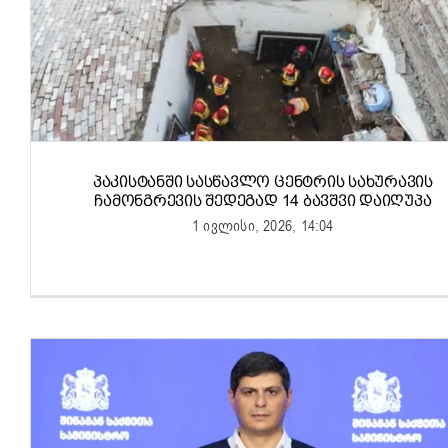
ᲞᲐᲙᲘᲡᲢᲐᲜᲨᲘ ᲡᲐᲡᲬᲐᲕᲚᲝ ᲪᲔᲜᲢᲠᲘᲡ ᲡᲐᲮᲣᲠᲐᲕᲘᲡ
ᲩᲐᲛᲝᲜᲒᲠᲔᲕᲘᲡ ᲨᲔᲓᲔᲒᲐᲓ 14 ᲑᲐᲕᲨᲕᲘ ᲓᲐᲘᲦᲣᲞᲐ
1 ივლისი, 2026, 14:04