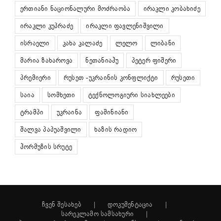
ერთიანი ნაციონალური მოძრაობა
ირაკლი კობახიძე
ირაკლი კუპრაძე
ირაკლი ფავლენიშვილი
ისრაელი
კახა კალაძე
ლელო
ლიბანი
მარია ზახაროვა
ნეთანიაჰუ
პეტერ ფიშერი
პრემიერი
რუსეთ -უკრაინის კონფლიქტი
რუსეთი
საია
სომხეთი
ტექნოლოგიური სიახლეები
ტრამპი
უკრაინა
ფაშინიანი
შალვა პაპუაშვილი
ხაზის რადიო
ჰორმუზის სრუტე
ჩვენ შესახებ
დოკუმენტაცია
სარეკლამო სამსახური