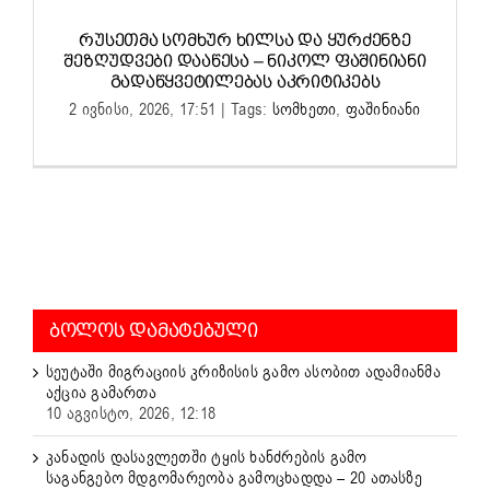
ᲠᲣᲡᲔᲗᲛᲐ ᲡᲝᲛᲮᲣᲠ ᲮᲘᲚᲡᲐ ᲓᲐ ᲧᲣᲠᲫᲔᲜᲖᲔ
ᲨᲔᲖᲦᲣᲓᲕᲔᲑᲘ ᲓᲐᲐᲬᲔᲡᲐ – ᲜᲘᲙᲝᲚ ᲤᲐᲨᲘᲜᲘᲐᲜᲘ
ᲒᲐᲓᲐᲬᲧᲕᲔᲢᲘᲚᲔᲑᲐᲡ ᲐᲙᲠᲘᲢᲘᲙᲔᲑᲡ
2 ივნისი, 2026, 17:51
|
Tags:
სომხეთი
,
ფაშინიანი
ᲑᲝᲚᲝᲡ ᲓᲐᲛᲐᲢᲔᲑᲣᲚᲘ
სეუტაში მიგრაციის კრიზისის გამო ასობით ადამიანმა
აქცია გამართა
10 აგვისტო, 2026, 12:18
კანადის დასავლეთში ტყის ხანძრების გამო
საგანგებო მდგომარეობა გამოცხადდა – 20 ათასზე