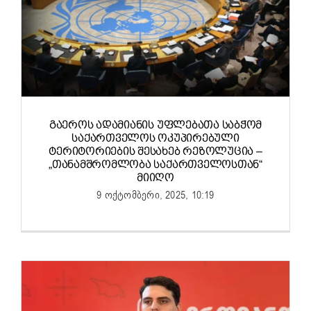
ᲒᲐᲔᲠᲝᲡ ᲐᲓᲐᲛᲘᲐᲜᲘᲡ ᲣᲤᲚᲔᲑᲐᲗᲐ ᲡᲐᲑᲭᲝᲛ
ᲡᲐᲥᲐᲠᲗᲕᲔᲚᲝᲡ ᲝᲙᲣᲞᲘᲠᲔᲑᲣᲚᲘ
ᲢᲔᲠᲘᲢᲝᲠᲘᲔᲑᲘᲡ ᲨᲔᲡᲐᲮᲔᲑ ᲠᲔᲖᲝᲚᲣᲪᲘᲐ –
„ᲗᲐᲜᲐᲛᲨᲠᲝᲛᲚᲝᲑᲐ ᲡᲐᲥᲐᲠᲗᲕᲔᲚᲝᲡᲗᲐᲜ“
ᲛᲘᲘᲦᲝ
9 ოქტომბერი, 2025, 10:19