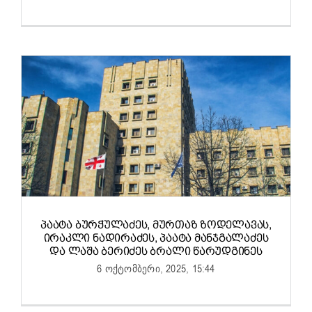
ᲞᲐᲐᲢᲐ ᲑᲣᲠᲭᲣᲚᲐᲫᲔᲡ, ᲛᲣᲠᲗᲐᲖ ᲖᲝᲓᲔᲚᲐᲕᲐᲡ,
ᲘᲠᲐᲙᲚᲘ ᲜᲐᲓᲘᲠᲐᲫᲔᲡ, ᲞᲐᲐᲢᲐ ᲛᲐᲜᲯᲒᲐᲚᲐᲫᲔᲡ
ᲓᲐ ᲚᲐᲨᲐ ᲑᲔᲠᲘᲫᲔᲡ ᲑᲠᲐᲚᲘ ᲬᲐᲠᲣᲓᲒᲘᲜᲔᲡ
6 ოქტომბერი, 2025, 15:44