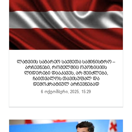
ᲚᲐᲢᲕᲘᲘᲡ ᲡᲐᲒᲐᲠᲔᲝ ᲡᲐᲥᲛᲔᲗᲐ ᲡᲐᲛᲘᲜᲘᲡᲢᲠᲝ –
ᲐᲠᲩᲔᲕᲜᲔᲑᲘ, ᲠᲝᲛᲔᲚᲨᲘᲪ ᲝᲞᲝᲖᲘᲪᲘᲘᲡ
ᲚᲘᲓᲔᲠᲔᲑᲘ ᲓᲐᲐᲙᲐᲕᲔᲡ, ᲐᲠ ᲨᲔᲘᲫᲚᲔᲑᲐ,
ᲩᲐᲘᲗᲕᲐᲚᲝᲡ ᲗᲐᲕᲘᲡᲣᲤᲐᲚ ᲓᲐ
ᲓᲔᲛᲝᲙᲠᲐᲢᲘᲣᲚ ᲐᲠᲩᲔᲕᲜᲔᲑᲐᲓ
6 ოქტომბერი, 2025, 15:29