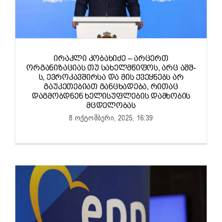
ᲘᲠᲐᲙᲚᲘ ᲙᲝᲑᲐᲮᲘᲫᲔ – ᲐᲠᲪᲔᲠᲗ
ᲝᲠᲒᲐᲜᲘᲖᲐᲪᲘᲐᲡ ᲗᲣ ᲡᲐᲮᲔᲚᲛᲬᲘᲤᲝᲡ, ᲐᲠᲪ ᲐᲨᲨ-
Ს, ᲔᲕᲠᲝᲙᲐᲕᲨᲘᲠᲡᲐ ᲓᲐ ᲛᲘᲡ ᲥᲕᲔᲧᲜᲔᲑᲡ ᲐᲠ
ᲒᲐᲣᲙᲔᲗᲔᲑᲘᲐᲗ ᲒᲐᲜᲪᲮᲐᲓᲔᲑᲐ, ᲠᲘᲗᲐᲪ
ᲓᲐᲒᲛᲝᲑᲓᲜᲔᲜ ᲮᲔᲚᲘᲡᲣᲤᲚᲔᲑᲘᲡ ᲓᲐᲛᲮᲝᲑᲘᲡ
ᲛᲪᲓᲔᲚᲝᲑᲐᲡ
8 ოქტომბერი, 2025, 16:39