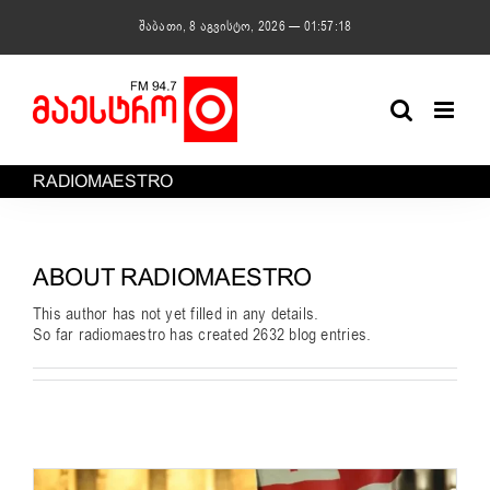
Skip
შაბათი, 8 აგვისტო, 2026 — 01:57:19
to
content
RADIOMAESTRO
ABOUT
RADIOMAESTRO
This author has not yet filled in any details.
So far radiomaestro has created 2632 blog entries.