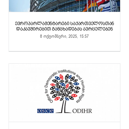
ᲔᲕᲠᲝᲞᲐᲠᲚᲐᲛᲔᲜᲢᲐᲠᲔᲑᲘ ᲡᲐᲥᲐᲠᲗᲕᲔᲚᲝᲡᲗᲐᲜ
ᲓᲐᲙᲐᲕᲨᲘᲠᲔᲑᲘᲗ ᲒᲐᲜᲪᲮᲐᲓᲔᲑᲐᲡ ᲐᲕᲠᲪᲔᲚᲔᲑᲔᲜ
8 ოქტომბერი, 2025, 15:57