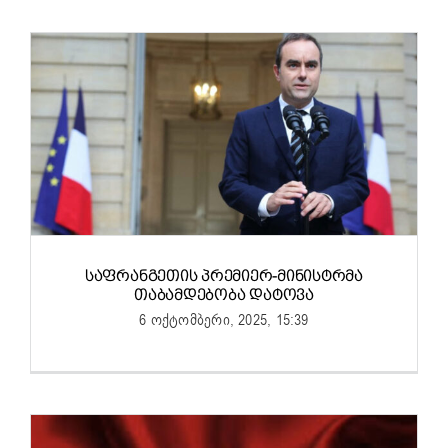
ᲡᲐᲤᲠᲐᲜᲒᲔᲗᲘᲡ ᲞᲠᲔᲛᲘᲔᲠ-ᲛᲘᲜᲘᲡᲢᲠᲛᲐ
ᲗᲐᲑᲐᲛᲓᲔᲑᲝᲑᲐ ᲓᲐᲢᲝᲕᲐ
6 ოქტომბერი, 2025, 15:39