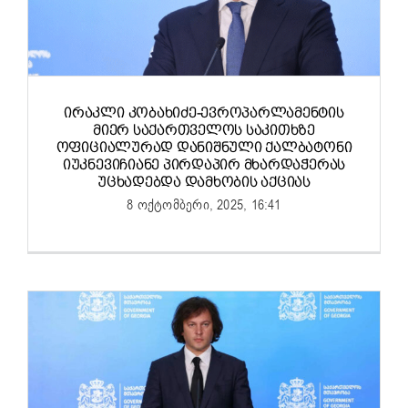
ᲘᲠᲐᲙᲚᲘ ᲙᲝᲑᲐᲮᲘᲫᲔ-ᲔᲕᲠᲝᲞᲐᲠᲚᲐᲛᲔᲜᲢᲘᲡ
ᲛᲘᲔᲠ ᲡᲐᲥᲐᲠᲗᲕᲔᲚᲝᲡ ᲡᲐᲙᲘᲗᲮᲖᲔ
ᲝᲤᲘᲪᲘᲐᲚᲣᲠᲐᲓ ᲓᲐᲜᲘᲨᲜᲣᲚᲘ ᲥᲐᲚᲑᲐᲢᲝᲜᲘ
ᲘᲣᲙᲜᲔᲕᲘᲩᲘᲐᲜᲔ ᲞᲘᲠᲓᲐᲞᲘᲠ ᲛᲮᲐᲠᲓᲐᲭᲔᲠᲐᲡ
ᲣᲪᲮᲐᲓᲔᲑᲓᲐ ᲓᲐᲛᲮᲝᲑᲘᲡ ᲐᲥᲪᲘᲐᲡ
8 ოქტომბერი, 2025, 16:41