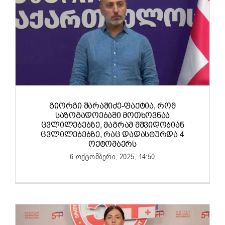
ᲒᲘᲝᲠᲒᲘ ᲨᲐᲠᲐᲨᲘᲫᲔ-ᲤᲐᲥᲢᲘᲐ, ᲠᲝᲛ
ᲡᲐᲖᲝᲒᲐᲓᲝᲔᲑᲐᲨᲘ ᲛᲝᲗᲮᲝᲕᲜᲐᲐ
ᲪᲕᲚᲘᲚᲔᲑᲔᲑᲖᲔ, ᲛᲐᲒᲠᲐᲛ ᲛᲨᲕᲘᲓᲝᲑᲘᲐᲜ
ᲪᲕᲚᲘᲚᲔᲑᲔᲑᲖᲔ, ᲠᲐᲪ ᲓᲐᲓᲐᲡᲢᲣᲠᲓᲐ 4
ᲝᲥᲢᲝᲛᲑᲔᲠᲡ
6 ოქტომბერი, 2025, 14:50