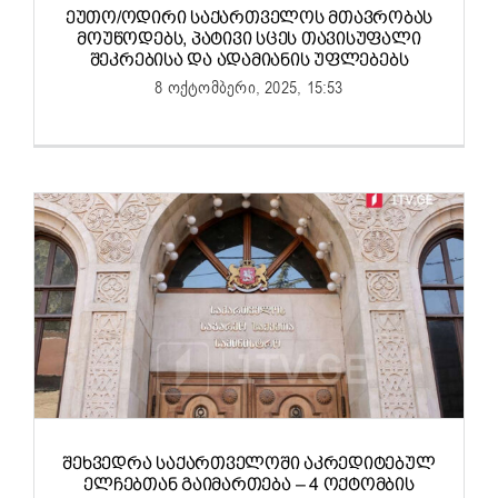
ᲔᲣᲗᲝ/ᲝᲓᲘᲠᲘ ᲡᲐᲥᲐᲠᲗᲕᲔᲚᲝᲡ ᲛᲗᲐᲕᲠᲝᲑᲐᲡ
ᲛᲝᲣᲬᲝᲓᲔᲑᲡ, ᲞᲐᲢᲘᲕᲘ ᲡᲪᲔᲡ ᲗᲐᲕᲘᲡᲣᲤᲐᲚᲘ
ᲨᲔᲙᲠᲔᲑᲘᲡᲐ ᲓᲐ ᲐᲓᲐᲛᲘᲐᲜᲘᲡ ᲣᲤᲚᲔᲑᲔᲑᲡ
8 ოქტომბერი, 2025, 15:53
ᲨᲔᲮᲕᲔᲓᲠᲐ ᲡᲐᲥᲐᲠᲗᲕᲔᲚᲝᲨᲘ ᲐᲙᲠᲔᲓᲘᲢᲔᲑᲣᲚ
ᲔᲚᲩᲔᲑᲗᲐᲜ ᲒᲐᲘᲛᲐᲠᲗᲔᲑᲐ – 4 ᲝᲥᲢᲝᲛᲑᲘᲡ