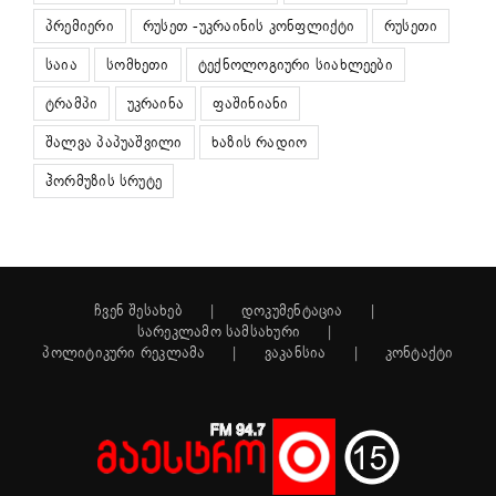
პრემიერი
რუსეთ -უკრაინის კონფლიქტი
რუსეთი
საია
სომხეთი
ტექნოლოგიური სიახლეები
ტრამპი
უკრაინა
ფაშინიანი
შალვა პაპუაშვილი
ხაზის რადიო
ჰორმუზის სრუტე
ჩვენ შესახებ
დოკუმენტაცია
სარეკლამო სამსახური
პოლიტიკური რეკლამა
ვაკანსია
კონტაქტი