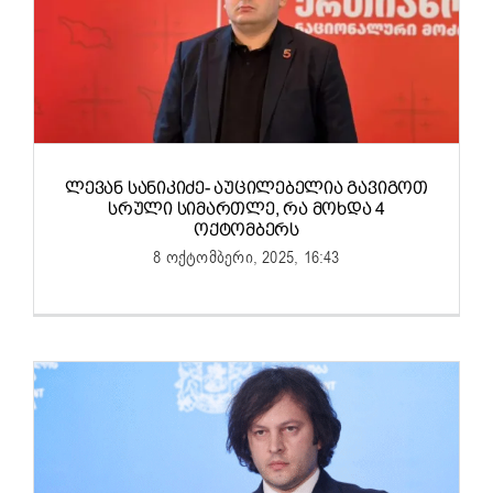
ᲚᲔᲕᲐᲜ ᲡᲐᲜᲘᲙᲘᲫᲔ- ᲐᲣᲪᲘᲚᲔᲑᲔᲚᲘᲐ ᲒᲐᲕᲘᲒᲝᲗ
ᲡᲠᲣᲚᲘ ᲡᲘᲛᲐᲠᲗᲚᲔ, ᲠᲐ ᲛᲝᲮᲓᲐ 4
ᲝᲥᲢᲝᲛᲑᲔᲠᲡ
8 ოქტომბერი, 2025, 16:43