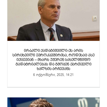
ᲘᲠᲐᲙᲚᲘ ᲥᲐᲓᲐᲒᲘᲨᲕᲘᲚᲘ-ᲔᲡ ᲐᲠᲘᲡ
ᲡᲘᲠᲪᲮᲕᲘᲚᲘ ᲔᲕᲠᲝᲙᲐᲕᲨᲘᲠᲘᲡᲐ, ᲠᲝᲓᲔᲡᲐᲪ ᲐᲡᲔ
ᲘᲥᲪᲔᲕᲘᲐᲜ – ᲛᲮᲐᲠᲡ ᲣᲭᲔᲠᲔᲜ ᲡᲐᲮᲔᲚᲛᲬᲘᲤᲝ
ᲒᲐᲓᲐᲢᲠᲘᲐᲚᲔᲑᲐᲡ ᲓᲐ ᲒᲛᲝᲑᲔᲜ ᲥᲐᲠᲗᲕᲔᲚᲘ
ᲮᲐᲚᲮᲘᲡ ᲐᲠᲩᲔᲕᲐᲜᲡ
6 ოქტომბერი, 2025, 14:21