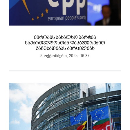
ᲔᲕᲠᲝᲞᲘᲡ ᲡᲐᲮᲐᲚᲮᲝ ᲞᲐᲠᲢᲘᲐ
ᲡᲐᲥᲐᲠᲗᲕᲔᲚᲝᲡᲗᲐᲜ ᲓᲐᲙᲐᲕᲨᲘᲠᲔᲑᲘᲗ
ᲒᲐᲜᲪᲮᲐᲓᲔᲑᲐᲡ ᲐᲕᲠᲪᲔᲚᲔᲑᲡ
8 ოქტომბერი, 2025, 16:37