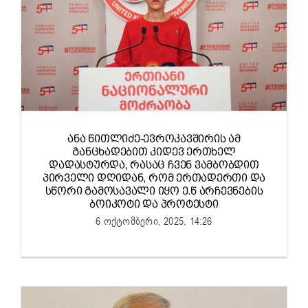
ᲐᲜᲐ ᲬᲘᲗᲚᲘᲫᲔ-ᲔᲕᲠᲝᲙᲐᲕᲨᲘᲠᲘᲡ ᲐᲛ
ᲒᲐᲜᲪᲮᲐᲓᲔᲑᲘᲗ ᲙᲘᲓᲔᲕ ᲔᲠᲗᲮᲔᲚ
ᲓᲐᲓᲐᲡᲢᲣᲠᲓᲐ, ᲠᲐᲡᲐᲪ ᲩᲕᲔᲜ ᲕᲐᲛᲑᲝᲑᲓᲘᲗ
ᲞᲘᲠᲕᲔᲚᲘ ᲓᲦᲘᲓᲐᲜ, ᲠᲝᲛ ᲔᲠᲗᲐᲓᲔᲠᲗᲘ ᲓᲐ
ᲡᲬᲝᲠᲘ ᲒᲐᲛᲝᲡᲐᲕᲐᲚᲘ ᲘᲧᲝ Ე.Წ ᲐᲠᲩᲔᲕᲜᲔᲑᲘᲡ
ᲑᲝᲘᲙᲝᲢᲘ ᲓᲐ ᲞᲠᲝᲢᲔᲡᲢᲘ
6 ოქტომბერი, 2025, 14:26