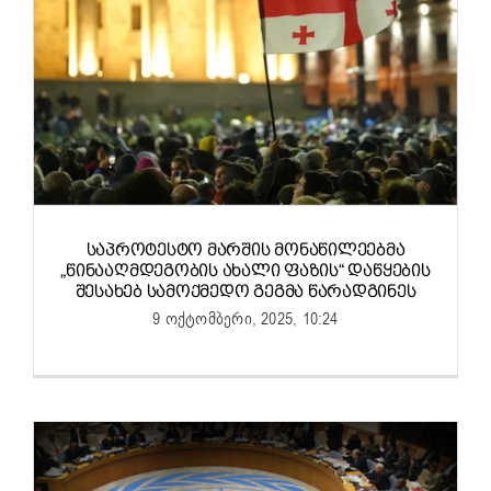
ᲡᲐᲞᲠᲝᲢᲔᲡᲢᲝ ᲛᲐᲠᲨᲘᲡ ᲛᲝᲜᲐᲬᲘᲚᲔᲔᲑᲛᲐ
„ᲬᲘᲜᲐᲐᲦᲛᲓᲔᲒᲝᲑᲘᲡ ᲐᲮᲐᲚᲘ ᲤᲐᲖᲘᲡ“ ᲓᲐᲬᲧᲔᲑᲘᲡ
ᲨᲔᲡᲐᲮᲔᲑ ᲡᲐᲛᲝᲥᲛᲔᲓᲝ ᲒᲔᲒᲛᲐ ᲬᲐᲠᲐᲓᲒᲘᲜᲔᲡ
9 ოქტომბერი, 2025, 10:24