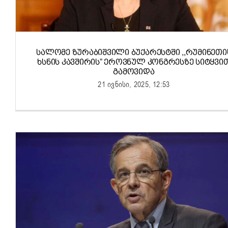
ᲡᲐᲚᲝᲛᲔ ᲖᲣᲠᲐᲑᲘᲨᲕᲘᲚᲘ ᲑᲣᲥᲐᲠᲔᲡᲢᲨᲘ ,,ᲠᲣᲛᲘᲜᲔᲗᲘ
ᲮᲡᲜᲘᲡ ᲙᲐᲕᲨᲘᲠᲘᲡ” ᲔᲠᲝᲕᲜᲣᲚ ᲙᲝᲜᲒᲠᲔᲡᲖᲔ ᲡᲘᲢᲧᲕᲘ
ᲒᲐᲛᲝᲕᲘᲓᲐ
21 ივნისი, 2025, 12:53