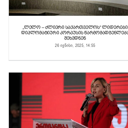
„ᲚᲔᲚᲝ – ᲫᲚᲘᲔᲠᲘ ᲡᲐᲥᲐᲠᲗᲕᲔᲚᲝᲡ“ ᲚᲘᲓᲔᲠᲔᲑᲘ
ᲓᲘᲞᲚᲝᲛᲐᲢᲘᲣᲠᲘ ᲙᲝᲠᲞᲣᲡᲘᲡ ᲬᲐᲠᲛᲝᲛᲐᲓᲒᲔᲜᲚᲔᲑ
ᲨᲔᲮᲕᲓᲜᲔᲜ
26 ივნისი, 2025, 14:55