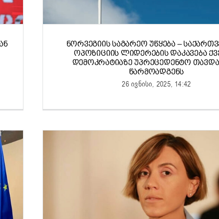
ᲐᲜ
ᲜᲝᲠᲕᲔᲒᲘᲘᲡ ᲡᲐᲒᲐᲠᲔᲝ ᲣᲬᲧᲔᲑᲐ – ᲡᲐᲥᲐᲠᲗ
ᲝᲞᲝᲖᲘᲪᲘᲘᲡ ᲚᲘᲓᲔᲠᲔᲑᲘᲡ ᲓᲐᲙᲐᲕᲔᲑᲐ ᲥᲕ
ᲓᲔᲛᲝᲙᲠᲐᲢᲘᲐᲖᲔ ᲣᲞᲠᲔᲪᲔᲓᲔᲜᲢᲝ ᲗᲐᲕᲓᲐ
ᲬᲐᲠᲛᲝᲐᲓᲒᲔᲜᲡ
26 ივნისი, 2025, 14:42