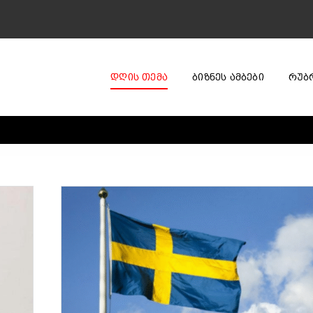
ᲓᲦᲘᲡ ᲗᲔᲛᲐ
ᲑᲘᲖᲜᲔᲡ ᲐᲛᲑᲔᲑᲘ
ᲠᲣᲑ