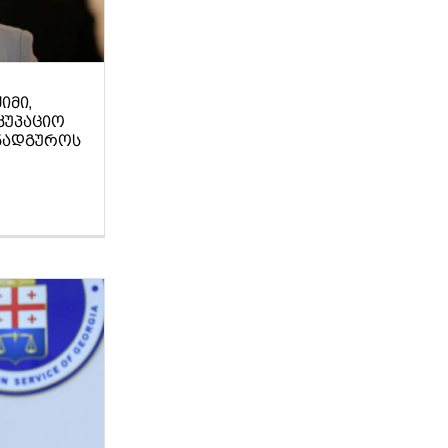
ᲘᲛᲘ,
ᲙᲣᲞᲐᲪᲘᲝ
ᲐᲜᲐᲓᲒᲣᲠᲝᲡ