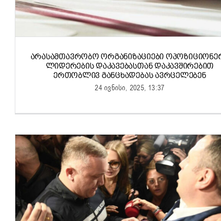
ᲐᲠᲐᲡᲐᲛᲗᲐᲕᲠᲝᲑᲝ ᲝᲠᲒᲐᲜᲘᲖᲐᲪᲘᲔᲑᲘ ᲝᲞᲝᲖᲘᲪᲘᲝᲜᲔ
ᲚᲘᲓᲔᲠᲔᲑᲘᲡ ᲓᲐᲙᲐᲕᲔᲑᲐᲡᲗᲐᲜ ᲓᲐᲙᲐᲕᲨᲘᲠᲔᲑᲘᲗ
ᲔᲠᲗᲝᲑᲚᲘᲕ ᲒᲐᲜᲪᲮᲐᲓᲔᲑᲐᲡ ᲐᲕᲠᲪᲔᲚᲔᲑᲔᲜ
24 ივნისი, 2025, 13:37