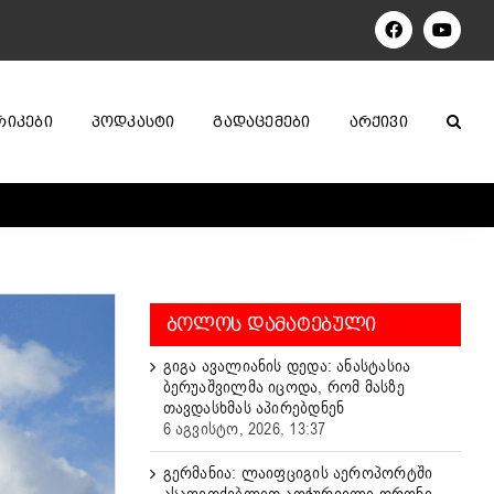
Facebook
YouTu
ᲠᲘᲙᲔᲑᲘ
ᲞᲝᲓᲙᲐᲡᲢᲘ
ᲒᲐᲓᲐᲪᲔᲛᲔᲑᲘ
ᲐᲠᲥᲘᲕᲘ
ᲑᲝᲚᲝᲡ ᲓᲐᲛᲐᲢᲔᲑᲣᲚᲘ
გიგა ავალიანის დედა: ანასტასია
ბერუაშვილმა იცოდა, რომ მასზე
თავდასხმას აპირებდნენ
6 აგვისტო, 2026, 13:37
გერმანია: ლაიფციგის აეროპორტში