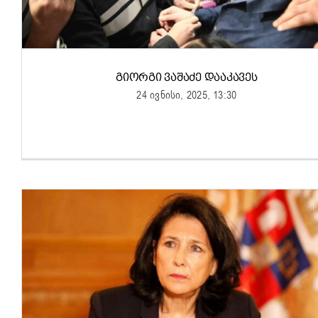
ᲒᲘᲝᲠᲒᲘ ᲕᲐᲨᲐᲫᲔ ᲓᲐᲐᲙᲐᲕᲔᲡ
24 ივნისი, 2025, 13:30