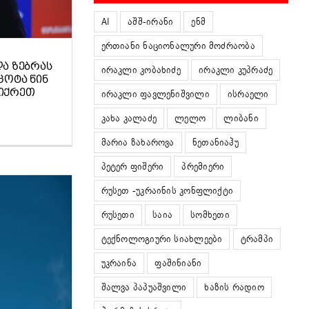
AI
აშშ-ირანი
ენმ
ერთიანი ნაციონალური მოძრაობა
ᲓᲐ ᲖᲔᲑᲠᲐᲡ
ირაკლი კობახიძე
ირაკლი კუპრაძე
ᲪᲝᲢᲐ ᲬᲘᲜ
ᲤᲘᲥᲠᲔᲗ
ირაკლი ფავლენიშვილი
ისრაელი
კახა კალაძე
ლელო
ლიბანი
მარია ზახაროვა
ნეთანიაჰუ
პეტერ ფიშერი
პრემიერი
რუსეთ -უკრაინის კონფლიქტი
რუსეთი
საია
სომხეთი
ტექნოლოგიური სიახლეები
ტრამპი
უკრაინა
ფაშინიანი
შალვა პაპუაშვილი
ხაზის რადიო