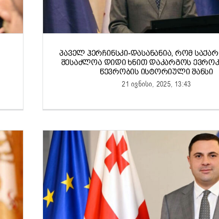
ᲞᲐᲕᲔᲚ ᲰᲔᲠᲩᲘᲜᲡᲙᲘ-ᲓᲐᲡᲐᲜᲐᲜᲘᲐ, ᲠᲝᲛ ᲡᲐᲥ
ᲨᲔᲡᲐᲫᲚᲝᲐ ᲓᲘᲓᲘ ᲮᲜᲘᲗ ᲓᲐᲙᲐᲠᲒᲝᲡ ᲔᲕᲠᲝᲙ
ᲬᲔᲕᲠᲝᲑᲘᲡ ᲘᲡᲢᲝᲠᲘᲣᲚᲘ ᲨᲐᲜᲡᲘ
21 ივნისი, 2025, 13:43