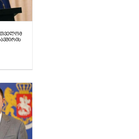
ᲐᲠᲗᲕᲔᲚᲝᲛ
ᲐᲕᲨᲘᲠᲘᲡ