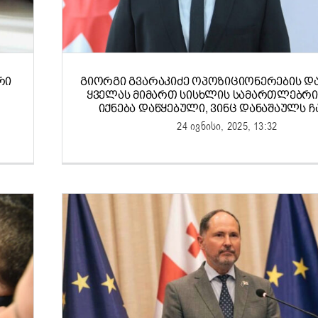
ᲠᲘ
ᲒᲘᲝᲠᲒᲘ ᲒᲕᲐᲠᲐᲙᲘᲫᲔ ᲝᲞᲝᲖᲘᲪᲘᲝᲜᲔᲠᲔᲑᲘᲡ ᲓᲐ
ᲧᲕᲔᲚᲐᲡ ᲛᲘᲛᲐᲠᲗ ᲡᲘᲡᲮᲚᲘᲡ ᲡᲐᲛᲐᲠᲗᲚᲔᲑᲠᲘ
ᲘᲥᲜᲔᲑᲐ ᲓᲐᲬᲧᲔᲑᲣᲚᲘ, ᲕᲘᲜᲪ ᲓᲐᲜᲐᲨᲐᲣᲚᲡ Ჩ
24 ივნისი, 2025, 13:32