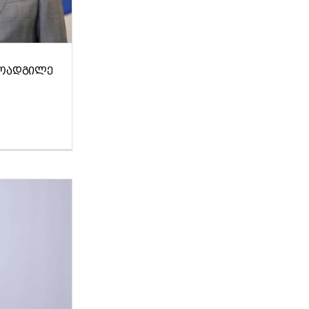
 ᲛᲝᲐᲓᲒᲘᲚᲔ