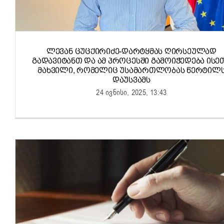
ᲚᲔᲕᲐᲜ ᲪᲣᲪᲥᲘᲠᲘᲫᲔ-ᲓᲐᲠᲢᲧᲛᲐᲡ ᲦᲘᲠᲡᲔᲣᲚᲐᲓ
ᲒᲐᲓᲐᲕᲘᲢᲐᲜᲗ ᲓᲐ ᲐᲛ ᲞᲠᲝᲪᲔᲡᲨᲘ ᲒᲐᲛᲝᲘᲭᲔᲓᲔᲑᲐ ᲘᲡᲔ
ᲛᲐᲮᲕᲘᲚᲘ, ᲠᲝᲛᲔᲚᲘᲪ ᲣᲡᲐᲛᲐᲠᲗᲚᲝᲑᲐᲡ ᲬᲔᲠᲢᲘᲚ
ᲓᲐᲣᲡᲕᲐᲛᲡ
24 ივნისი, 2025, 13:43