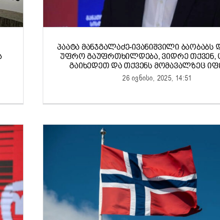
ᲞᲐᲐᲢᲐ ᲛᲐᲜᲯᲒᲐᲚᲐᲫᲔ-ᲘᲕᲐᲜᲘᲨᲕᲘᲚᲘ ᲑᲐᲝᲑᲐᲑᲡ 
Ს
ᲣᲤᲠᲝ ᲒᲐᲣᲤᲠᲗᲮᲘᲚᲓᲔᲑᲐ, ᲕᲘᲓᲠᲔ ᲗᲥᲕᲔᲜ, 
ᲒᲐᲘᲮᲔᲓᲔᲗ ᲓᲐ ᲗᲥᲕᲔᲜᲡ ᲛᲝᲛᲐᲕᲐᲚᲖᲔᲪ Ი
26 ივნისი, 2025, 14:51