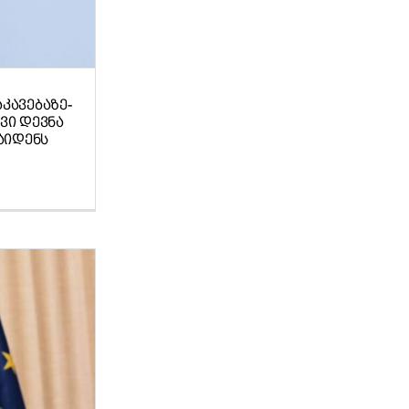
ᲙᲐᲕᲔᲑᲐᲖᲔ-
ᲕᲘ ᲓᲔᲕᲜᲐ
ᲐᲘᲓᲔᲜᲡ