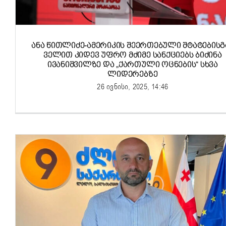
ᲐᲜᲐ ᲬᲘᲗᲚᲘᲫᲔ-ᲐᲛᲔᲠᲘᲙᲘᲡ ᲨᲔᲔᲠᲗᲔᲑᲣᲚᲘ ᲨᲢᲐᲢᲔᲑᲘᲡᲒ
ᲕᲔᲚᲘᲗ ᲙᲘᲓᲔᲕ ᲣᲤᲠᲝ ᲛᲫᲘᲛᲔ ᲡᲐᲜᲥᲪᲘᲔᲑᲡ ᲑᲘᲫᲘᲜᲐ
ᲘᲕᲐᲜᲘᲨᲕᲘᲚᲖᲔ ᲓᲐ „ᲥᲐᲠᲗᲣᲚᲘ ᲝᲪᲜᲔᲑᲘᲡ“ ᲡᲮᲕᲐ
ᲚᲘᲓᲔᲠᲔᲑᲖᲔ
26 ივნისი, 2025, 14:46