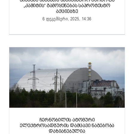
„ᲙᲐᲛᲘᲢᲘᲡ“ ᲒᲐᲛᲝᲧᲔᲜᲔᲑᲐᲡ ᲡᲐᲞᲠᲝᲢᲔᲡᲢᲝ
ᲐᲥᲪᲘᲔᲑᲖᲔ
6 დეკემბერი, 2025, 14:36
ᲩᲔᲠᲜᲝᲑᲘᲚᲘᲡ ᲐᲢᲝᲛᲣᲠᲘ
ᲔᲚᲔᲥᲢᲠᲝᲡᲐᲓᲒᲣᲠᲘᲡ ᲓᲐᲛᲪᲐᲕᲘ ᲜᲐᲒᲔᲑᲝᲑᲐ
ᲓᲐᲖᲘᲐᲜᲔᲑᲣᲚᲘᲐ