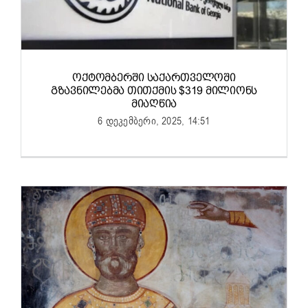
ᲝᲥᲢᲝᲛᲑᲔᲠᲨᲘ ᲡᲐᲥᲐᲠᲗᲕᲔᲚᲝᲨᲘ
ᲒᲖᲐᲕᲜᲘᲚᲔᲑᲛᲐ ᲗᲘᲗᲥᲛᲘᲡ $319 ᲛᲘᲚᲘᲝᲜᲡ
ᲛᲘᲐᲦᲬᲘᲐ
6 დეკემბერი, 2025, 14:51