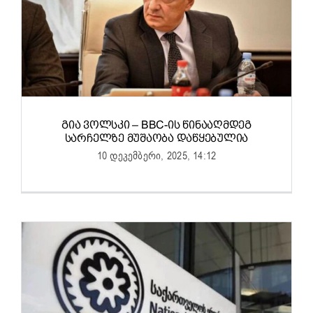
ᲒᲘᲐ ᲕᲝᲚᲡᲙᲘ – BBC-ᲘᲡ ᲬᲘᲜᲐᲐᲦᲛᲓᲔᲒ
ᲡᲐᲠᲩᲔᲚᲖᲔ ᲛᲣᲨᲐᲝᲑᲐ ᲓᲐᲬᲧᲔᲑᲣᲚᲘᲐ
10 დეკემბერი, 2025, 14:12