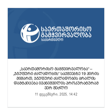
„ᲡᲐᲔᲠᲗᲐᲨᲝᲠᲘᲡᲝ ᲒᲐᲛᲭᲕᲘᲠᲕᲐᲚᲝᲑᲐ“ –
„ᲯᲒᲣᲤᲣᲠᲘ ᲫᲐᲚᲐᲓᲝᲑᲘᲡ“ ᲡᲐᲥᲛᲔᲔᲑᲖᲔ 19 ᲞᲘᲠᲘᲡ
ᲛᲘᲛᲐᲠᲗ, ᲯᲒᲣᲤᲣᲠᲘ ᲫᲐᲚᲐᲓᲝᲑᲘᲡ ᲑᲠᲐᲚᲘᲡ
ᲓᲐᲛᲢᲙᲘᲪᲔᲑᲐ ᲘᲕᲐᲜᲘᲨᲕᲘᲚᲘᲡ ᲞᲠᲝᲙᲣᲠᲐᲢᲣᲠᲐᲛ
ᲕᲔᲠ ᲨᲔᲫᲚᲝ
11 დეკემბერი, 2025, 14:42