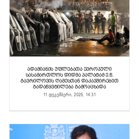
ᲐᲓᲐᲛᲘᲐᲜᲘᲡ ᲣᲤᲚᲔᲑᲐᲗᲐ ᲔᲕᲠᲝᲞᲣᲚᲘ
ᲡᲐᲡᲐᲛᲐᲠᲗᲚᲝᲡ ᲓᲘᲓᲛᲐ ᲞᲐᲚᲐᲢᲐᲛ Ე.Წ.
ᲒᲐᲕᲠᲘᲚᲝᲕᲘᲡ ᲦᲐᲛᲔᲡᲗᲐᲜ ᲓᲐᲙᲐᲕᲨᲘᲠᲔᲑᲘᲗ
ᲒᲐᲓᲐᲬᲧᲕᲢᲘᲚᲔᲑᲐ ᲒᲐᲛᲝᲐᲪᲮᲐᲓᲐ
11 დეკემბერი, 2025, 14:31