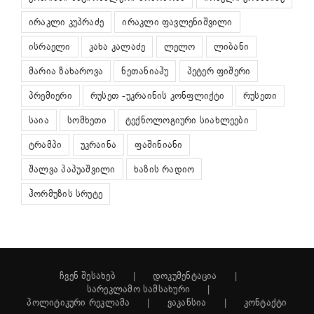
ირაკლი კუპრაძე
ირაკლი ფავლენიშვილი
ისრაელი
კახა კალაძე
ლელო
ლიბანი
მარია ზახაროვა
ნეთანიაჰუ
პეტერ ფიშერი
პრემიერი
რუსეთ -უკრაინის კონფლიქტი
რუსეთი
საია
სომხეთი
ტექნოლოგიური სიახლეები
ტრამპი
უკრაინა
ფაშინიანი
შალვა პაპუაშვილი
ხაზის რადიო
ჰორმუზის სრუტე
ჩვენ შესახებ
დოკუმენტაცია
სარეკლამო სამსახური
პოლიტიკური რეკლამა
ვაკანსია
კონტაქტი