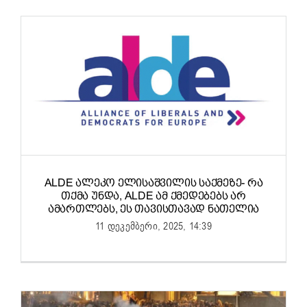
ALDE ᲐᲚᲔᲙᲝ ᲔᲚᲘᲡᲐᲨᲕᲘᲚᲘᲡ ᲡᲐᲥᲛᲔᲖᲔ- ᲠᲐ
ᲗᲥᲛᲐ ᲣᲜᲓᲐ, ALDE ᲐᲛ ᲥᲛᲔᲓᲔᲑᲔᲑᲡ ᲐᲠ
ᲐᲛᲐᲠᲗᲚᲔᲑᲡ, ᲔᲡ ᲗᲐᲕᲘᲡᲗᲐᲕᲐᲓ ᲜᲐᲗᲔᲚᲘᲐ
11 დეკემბერი, 2025, 14:39