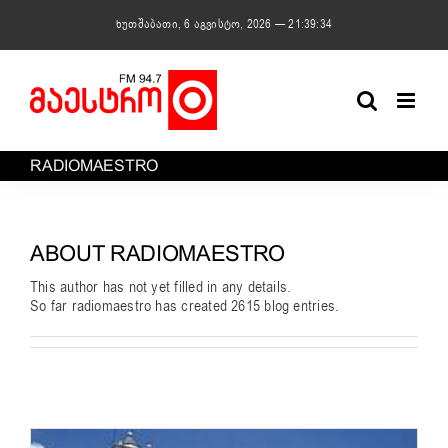
Skip
ხუთშაბათი, 6 აგვისტო, 2026 — 21:39:35
to
content
RADIOMAESTRO
ABOUT
RADIOMAESTRO
This author has not yet filled in any details.
So far radiomaestro has created 2615 blog entries.