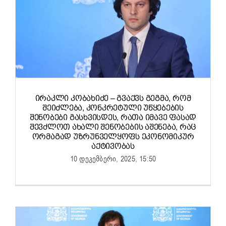
ᲘᲠᲐᲙᲚᲘ ᲙᲝᲑᲐᲮᲘᲫᲔ – ᲒᲕᲐᲥᲕᲡ ᲒᲔᲒᲛᲐ, ᲠᲝᲛ
ᲨᲔᲘᲫᲚᲔᲑᲐ, ᲙᲝᲜᲙᲠᲔᲢᲣᲚᲘ ᲣᲬᲧᲔᲑᲔᲑᲘᲡ
ᲨᲔᲜᲝᲑᲔᲑᲘ ᲒᲐᲡᲮᲕᲘᲡᲓᲔᲡ, ᲠᲐᲗᲐ ᲘᲛᲐᲕᲔ ᲤᲐᲡᲐᲓ
ᲨᲔᲕᲫᲚᲝᲗ ᲐᲮᲐᲚᲘ ᲨᲔᲜᲝᲑᲔᲑᲘᲡ ᲐᲨᲔᲜᲔᲑᲐ, ᲠᲐᲪ
ᲝᲠᲛᲐᲒᲐᲓ ᲣᲖᲠᲣᲜᲕᲔᲚᲧᲝᲤᲡ ᲔᲙᲝᲜᲝᲛᲘᲙᲣᲠ
ᲐᲥᲢᲘᲕᲝᲑᲐᲡ
10 დეკემბერი, 2025, 15:50