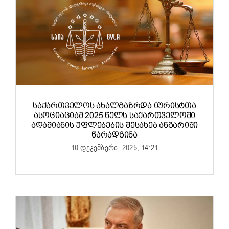
ᲡᲐᲥᲐᲠᲗᲕᲔᲚᲝᲡ ᲐᲮᲐᲚᲒᲐᲖᲠᲓᲐ ᲘᲣᲠᲘᲡᲢᲗᲐ
ᲐᲡᲝᲪᲘᲐᲪᲘᲐᲛ 2025 ᲬᲔᲚᲡ ᲡᲐᲥᲐᲠᲗᲕᲔᲚᲝᲨᲘ
ᲐᲓᲐᲛᲘᲐᲜᲘᲡ ᲣᲤᲚᲔᲑᲔᲑᲘᲡ ᲨᲔᲡᲐᲮᲔᲑ ᲐᲜᲒᲐᲠᲘᲨᲘ
ᲬᲐᲠᲐᲓᲒᲘᲜᲐ
10 დეკემბერი, 2025, 14:21