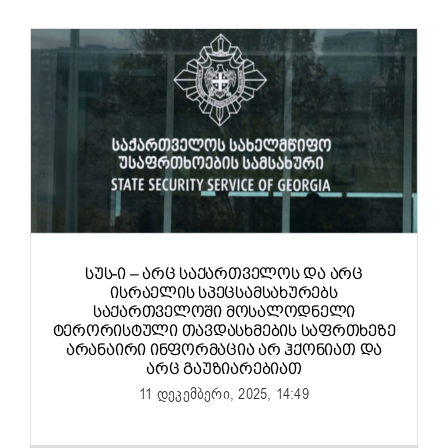
ᲡᲣᲡ-Ი – ᲐᲠᲪ ᲡᲐᲥᲐᲠᲗᲕᲔᲚᲝᲡ ᲓᲐ ᲐᲠᲪ
ᲘᲡᲠᲐᲔᲚᲘᲡ ᲡᲞᲔᲪᲡᲐᲛᲡᲐᲮᲣᲠᲔᲑᲡ
ᲡᲐᲥᲐᲠᲗᲕᲔᲚᲝᲨᲘ ᲛᲝᲡᲐᲚᲝᲓᲜᲔᲚᲘ
ᲢᲔᲠᲝᲠᲘᲡᲢᲣᲚᲘ ᲗᲐᲕᲓᲐᲡᲮᲛᲔᲑᲘᲡ ᲡᲐᲤᲠᲗᲮᲔᲖᲔ
ᲐᲠᲐᲜᲐᲘᲠᲘ ᲘᲜᲤᲝᲠᲛᲐᲪᲘᲐ ᲐᲠ ᲰᲥᲝᲜᲘᲐᲗ ᲓᲐ
ᲐᲠᲪ ᲒᲐᲣᲖᲘᲐᲠᲔᲑᲘᲐᲗ
11 დეკემბერი, 2025, 14:49