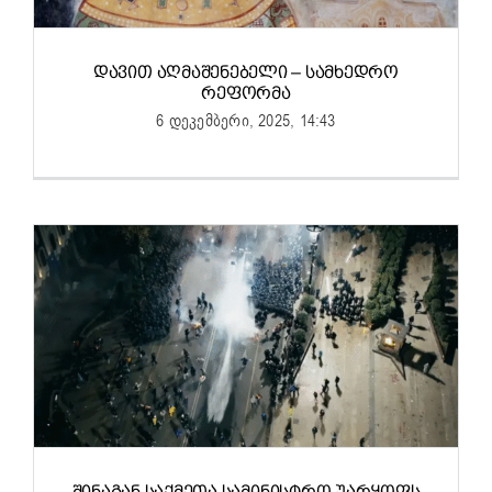
ᲓᲐᲕᲘᲗ ᲐᲦᲛᲐᲨᲔᲜᲔᲑᲔᲚᲘ – ᲡᲐᲛᲮᲔᲓᲠᲝ
ᲠᲔᲤᲝᲠᲛᲐ
6 დეკემბერი, 2025, 14:43
ᲨᲘᲜᲐᲒᲐᲜ ᲡᲐᲥᲛᲔᲗᲐ ᲡᲐᲛᲘᲜᲘᲡᲢᲠᲝ ᲣᲐᲠᲧᲝᲤᲡ