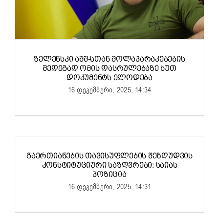
ᲖᲔᲚᲔᲜᲡᲙᲘ ᲐᲨᲨ-ᲡᲗᲐᲜ ᲛᲝᲚᲐᲞᲐᲠᲐᲙᲔᲑᲔᲑᲘᲡ
ᲨᲔᲓᲔᲒᲐᲓ ᲝᲛᲘᲡ ᲓᲐᲡᲠᲣᲚᲔᲑᲐᲖᲔ ᲮᲣᲗ
ᲓᲝᲙᲣᲛᲔᲜᲢᲡ ᲔᲚᲝᲓᲔᲑᲐ
16 დეკემბერი, 2025, 14:34
ᲒᲐᲔᲠᲗᲘᲐᲜᲔᲑᲘᲡ ᲗᲐᲕᲘᲡᲣᲤᲚᲔᲑᲘᲡ ᲨᲔᲖᲦᲣᲓᲕᲘᲡ
ᲙᲝᲜᲡᲢᲘᲢᲣᲪᲘᲣᲠᲘ ᲡᲐᲖᲦᲕᲠᲔᲑᲘ: ᲡᲐᲘᲐᲡ
ᲞᲝᲖᲘᲪᲘᲐ
16 დეკემბერი, 2025, 14:31