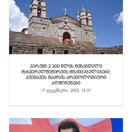
ᲞᲔᲠᲣᲨᲘ 2 300 ᲬᲚᲘᲡ ᲬᲘᲜᲐᲜᲓᲔᲚᲘ
ᲛᲡᲮᲕᲔᲠᲞᲚᲨᲔᲬᲘᲠᲕᲘᲡ ᲛᲢᲙᲘᲪᲔᲑᲣᲚᲔᲑᲔᲑᲘ:
ᲞᲣᲔᲛᲐᲞᲔᲡ ᲢᲐᲫᲠᲘᲡ ᲐᲠᲥᲔᲝᲚᲝᲒᲘᲣᲠᲘ
ᲐᲦᲛᲝᲩᲔᲜᲔᲑᲘ
17 დეკემბერი, 2025, 14:01