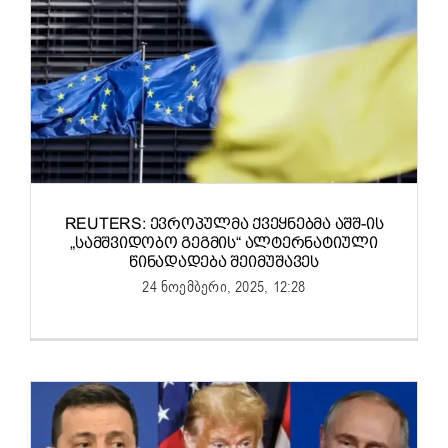
REUTERS: ᲔᲕᲠᲝᲞᲣᲚᲛᲐ ᲥᲕᲔᲧᲜᲔᲑᲛᲐ ᲐᲨᲨ-ᲘᲡ
„ᲡᲐᲛᲨᲕᲘᲓᲝᲑᲝ ᲒᲔᲒᲛᲘᲡ“ ᲐᲚᲢᲔᲠᲜᲐᲢᲘᲣᲚᲘ
ᲬᲘᲜᲐᲓᲐᲓᲔᲑᲐ ᲨᲔᲘᲛᲣᲨᲐᲕᲔᲡ
24 ნოემბერი, 2025, 12:28