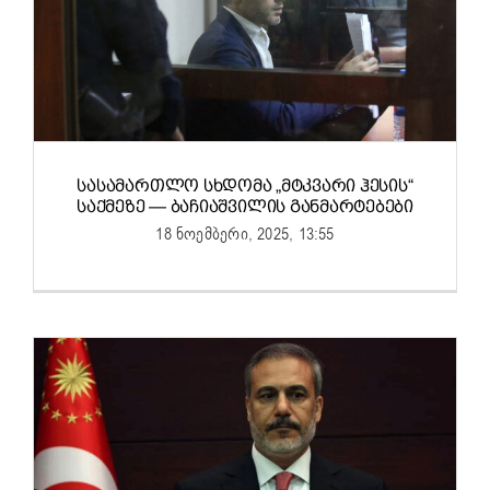
ᲡᲐᲡᲐᲛᲐᲠᲗᲚᲝ ᲡᲮᲓᲝᲛᲐ „ᲛᲢᲙᲕᲐᲠᲘ ᲰᲔᲡᲘᲡ“
ᲡᲐᲥᲛᲔᲖᲔ — ᲑᲐᲩᲘᲐᲨᲕᲘᲚᲘᲡ ᲒᲐᲜᲛᲐᲠᲢᲔᲑᲔᲑᲘ
18 ნოემბერი, 2025, 13:55