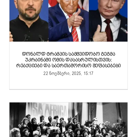
ᲓᲝᲜᲐᲚᲓ ᲢᲠᲐᲛᲞᲘᲡ ᲡᲐᲛᲨᲕᲘᲓᲝᲑᲝ ᲒᲔᲒᲛᲐ
ᲣᲙᲠᲐᲘᲜᲐᲨᲘ ᲝᲛᲘᲡ ᲓᲐᲡᲐᲡᲠᲣᲚᲘᲡᲗᲕᲘᲡ:
ᲠᲔᲐᲥᲪᲘᲔᲑᲘ ᲓᲐ ᲡᲐᲔᲠᲗᲐᲨᲝᲠᲘᲡᲝ ᲨᲔᲤᲐᲡᲔᲑᲔᲑᲘ
22 ნოემბერი, 2025, 15:17