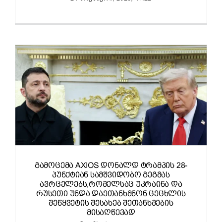
ᲒᲐᲛᲝᲪᲔᲛᲐ AXIOS ᲓᲝᲜᲐᲚᲓ ᲢᲠᲐᲛᲞᲘᲡ 28-
ᲞᲣᲜᲥᲢᲘᲐᲜ ᲡᲐᲛᲨᲕᲘᲓᲝᲑᲝ ᲒᲔᲒᲛᲐᲡ
ᲐᲕᲠᲪᲔᲚᲔᲑᲡ,ᲠᲝᲛᲔᲚᲡᲐᲪ ᲣᲙᲠᲐᲘᲜᲐ ᲓᲐ
ᲠᲣᲡᲔᲗᲘ ᲣᲜᲓᲐ ᲓᲐᲔᲗᲐᲜᲮᲛᲜᲝᲜ ᲪᲔᲪᲮᲚᲘᲡ
ᲨᲔᲬᲧᲕᲔᲢᲘᲡ ᲨᲔᲡᲐᲮᲔᲑ ᲨᲔᲗᲐᲜᲮᲛᲔᲑᲘᲡ
ᲛᲘᲡᲐᲦᲬᲔᲕᲐᲓ