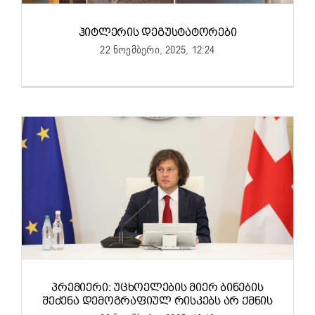
ᲰᲘᲢᲚᲔᲠᲘᲡ ᲓᲔᲒᲣᲡᲢᲐᲢᲝᲠᲔᲑᲘ
22 ნოემბერი, 2025, 12:24
ᲞᲠᲔᲛᲘᲔᲠᲘ: ᲣᲪᲮᲝᲔᲚᲔᲑᲘᲡ ᲛᲘᲔᲠ ᲑᲘᲜᲔᲑᲘᲡ
ᲨᲔᲫᲔᲜᲐ ᲓᲔᲛᲝᲒᲠᲐᲤᲘᲣᲚ ᲠᲘᲡᲙᲔᲑᲡ ᲐᲠ ᲥᲛᲜᲘᲡ