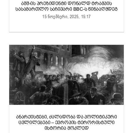
ᲐᲨᲨ-ᲘᲡ ᲞᲠᲔᲖᲘᲓᲔᲜᲢᲘ ᲓᲝᲜᲐᲚᲓ ᲢᲠᲐᲛᲞᲘᲡ
ᲡᲐᲡᲐᲛᲐᲠᲗᲚᲝ ᲡᲐᲩᲘᲕᲐᲠᲘ BBC-Ს ᲬᲘᲜᲐᲐᲦᲛᲓᲔᲒ
15 ნოემბერი, 2025, 15:17
ᲐᲜᲐᲠᲥᲘᲡᲢᲔᲑᲘ, ᲫᲐᲚᲐᲓᲝᲑᲐ ᲓᲐ ᲞᲝᲚᲘᲢᲘᲙᲣᲠᲘ
ᲪᲕᲚᲘᲚᲔᲑᲔᲑᲘ – ᲔᲕᲠᲝᲞᲘᲡ ᲢᲔᲠᲝᲠᲘᲡᲢᲣᲚᲘ
ᲘᲡᲢᲝᲠᲘᲐ ᲛᲝᲙᲚᲔᲓ