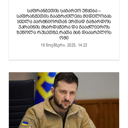
ᲡᲐᲤᲠᲐᲜᲒᲔᲗᲘᲡ ᲡᲐᲒᲐᲠᲔᲝ ᲣᲬᲧᲔᲑᲐ –
ᲡᲐᲤᲠᲐᲜᲒᲔᲗᲘᲡ ᲒᲐᲐᲒᲠᲫᲔᲚᲔᲑᲡ ᲛᲪᲓᲔᲚᲝᲑᲐᲡ
ᲧᲕᲔᲚᲐ ᲞᲐᲠᲢᲜᲘᲝᲠᲗᲐᲜ ᲔᲠᲗᲐᲓ ᲒᲐᲖᲐᲠᲓᲝᲡ
ᲣᲙᲠᲐᲘᲜᲘᲡ ᲛᲮᲐᲠᲓᲐᲭᲔᲠᲐ ᲓᲐ ᲒᲐᲐᲫᲚᲘᲔᲠᲝᲡ
ᲖᲔᲬᲝᲚᲐ ᲠᲣᲡᲔᲗᲖᲔ,ᲠᲐᲗᲐ ᲛᲐᲜ ᲓᲐᲐᲡᲠᲣᲚᲝᲡ
ᲝᲛᲘ
16 ნოემბერი, 2025, 14:22