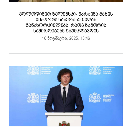
ᲕᲝᲚᲝᲓᲘᲛᲘᲠ ᲖᲔᲚᲔᲜᲡᲙᲘ- ᲣᲙᲠᲐᲘᲜᲐ ᲒᲐᲖᲘᲡ
ᲘᲛᲞᲝᲠᲢᲡ ᲡᲐᲑᲔᲠᲫᲜᲔᲗᲘᲓᲐᲜ
ᲒᲐᲜᲐᲮᲝᲠᲪᲘᲔᲚᲔᲑᲡ, ᲠᲐᲗᲐ ᲖᲐᲛᲗᲠᲘᲡ
ᲡᲐᲭᲘᲠᲝᲔᲑᲔᲑᲡ ᲒᲐᲣᲛᲙᲚᲐᲕᲓᲔᲡ
16 ნოემბერი, 2025, 13:46