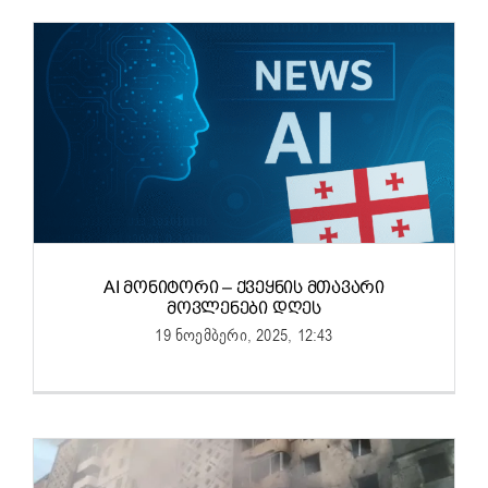
AI ᲛᲝᲜᲘᲢᲝᲠᲘ – ᲥᲕᲔᲧᲜᲘᲡ ᲛᲗᲐᲕᲐᲠᲘ
ᲛᲝᲕᲚᲔᲜᲔᲑᲘ ᲓᲦᲔᲡ
19 ნოემბერი, 2025, 12:43