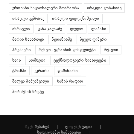
ერთიანი ნაციონალური მოძრაობა
ირაკლი კობახიძე
ირაკლი კუპრაძე
ირაკლი ფავლენიშვილი
ისრაელი
კახა კალაძე
ლელო
ლიბანი
მარია ზახაროვა
ნეთანიაჰუ
პეტერ ფიშერი
პრემიერი
რუსეთ -უკრაინის კონფლიქტი
რუსეთი
საია
სომხეთი
ტექნოლოგიური სიახლეები
ტრამპი
უკრაინა
ფაშინიანი
შალვა პაპუაშვილი
ხაზის რადიო
ჰორმუზის სრუტე
ჩვენ შესახებ
დოკუმენტაცია
სარეკლამო სამსახური