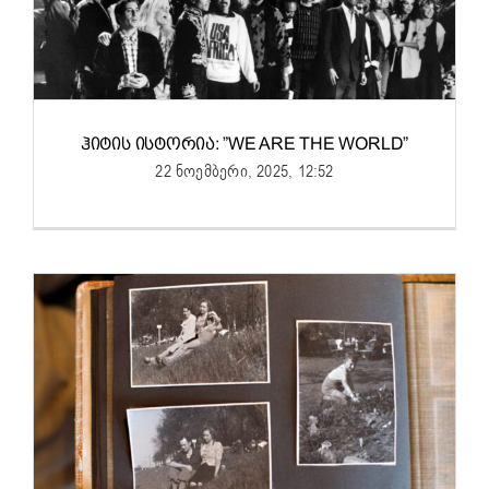
ᲰᲘᲢᲘᲡ ᲘᲡᲢᲝᲠᲘᲐ: ”WE ARE THE WORLD”
22 ნოემბერი, 2025, 12:52