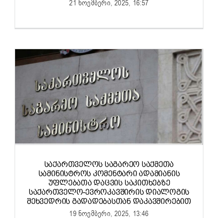
21 ნოემბერი, 2025, 16:57
ᲡᲐᲥᲐᲠᲗᲕᲔᲚᲝᲡ ᲡᲐᲒᲐᲠᲔᲝ ᲡᲐᲥᲛᲔᲗᲐ
ᲡᲐᲛᲘᲜᲘᲡᲢᲠᲝᲡ ᲙᲝᲛᲔᲜᲢᲐᲠᲘ ᲐᲓᲐᲛᲘᲐᲜᲘᲡ
ᲣᲤᲚᲔᲑᲐᲗᲐ ᲓᲐᲪᲕᲘᲡ ᲡᲐᲙᲘᲗᲮᲔᲑᲖᲔ
ᲡᲐᲥᲐᲠᲗᲕᲔᲚᲝ-ᲔᲕᲠᲝᲙᲐᲕᲨᲘᲠᲘᲡ ᲓᲘᲐᲚᲝᲒᲘᲡ
ᲨᲔᲮᲕᲔᲓᲠᲘᲡ ᲒᲐᲓᲐᲓᲔᲑᲐᲡᲗᲐᲜ ᲓᲐᲙᲐᲕᲨᲘᲠᲔᲑᲘᲗ
19 ნოემბერი, 2025, 13:46