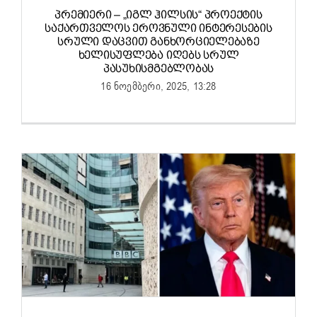
ᲞᲠᲔᲛᲘᲔᲠᲘ – „ᲘᲒᲚ ᲰᲘᲚᲡᲘᲡ“ ᲞᲠᲝᲔᲥᲢᲘᲡ
ᲡᲐᲥᲐᲠᲗᲕᲔᲚᲝᲡ ᲔᲠᲝᲕᲜᲣᲚᲘ ᲘᲜᲢᲔᲠᲔᲡᲔᲑᲘᲡ
ᲡᲠᲣᲚᲘ ᲓᲐᲪᲕᲘᲗ ᲒᲐᲜᲮᲝᲠᲪᲘᲔᲚᲔᲑᲐᲖᲔ
ᲮᲔᲚᲘᲡᲣᲤᲚᲔᲑᲐ ᲘᲦᲔᲑᲡ ᲡᲠᲣᲚ
ᲞᲐᲡᲣᲮᲘᲡᲛᲒᲔᲑᲚᲝᲑᲐᲡ
16 ნოემბერი, 2025, 13:28