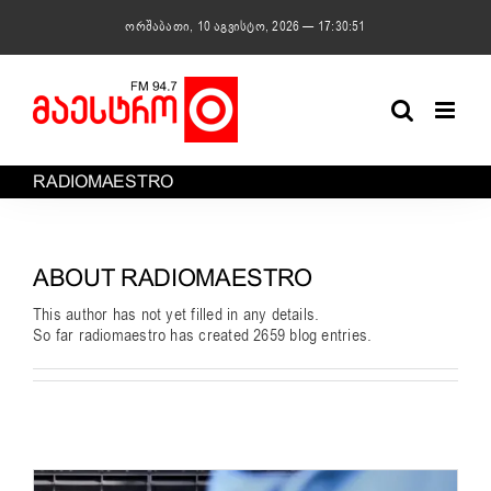
Skip
ორშაბათი, 10 აგვისტო, 2026 — 17:30:52
to
content
RADIOMAESTRO
ABOUT
RADIOMAESTRO
This author has not yet filled in any details.
So far radiomaestro has created 2659 blog entries.