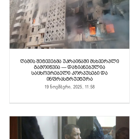
ᲦᲐᲛᲘᲡ ᲨᲔᲢᲔᲕᲔᲑᲛᲐ ᲣᲙᲠᲐᲘᲜᲐᲨᲘ ᲛᲡᲮᲕᲔᲠᲞᲚᲘ
ᲒᲐᲛᲝᲘᲬᲕᲘᲐ — ᲓᲐᲖᲘᲐᲜᲔᲑᲣᲚᲘᲐ
ᲡᲐᲪᲮᲝᲕᲠᲔᲑᲔᲚᲘ ᲙᲝᲠᲞᲣᲡᲔᲑᲘ ᲓᲐ
ᲘᲜᲤᲠᲐᲡᲢᲠᲣᲥᲢᲣᲠᲐ
19 ნოემბერი, 2025, 11:58