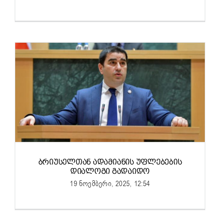
ᲑᲠᲘᲣᲡᲔᲚᲗᲐᲜ ᲐᲓᲐᲛᲘᲐᲜᲘᲡ ᲣᲤᲚᲔᲑᲔᲑᲘᲡ
ᲓᲘᲐᲚᲝᲒᲘ ᲒᲐᲓᲐᲘᲓᲝ
19 ნოემბერი, 2025, 12:54