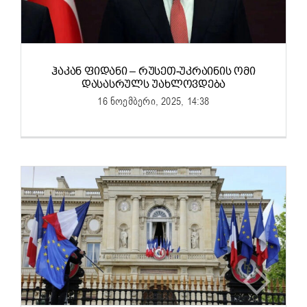
ᲰᲐᲙᲐᲜ ᲤᲘᲓᲐᲜᲘ – ᲠᲣᲡᲔᲗ-ᲣᲙᲠᲐᲘᲜᲘᲡ ᲝᲛᲘ
ᲓᲐᲡᲐᲡᲠᲣᲚᲡ ᲣᲐᲮᲚᲝᲕᲓᲔᲑᲐ
16 ნოემბერი, 2025, 14:38